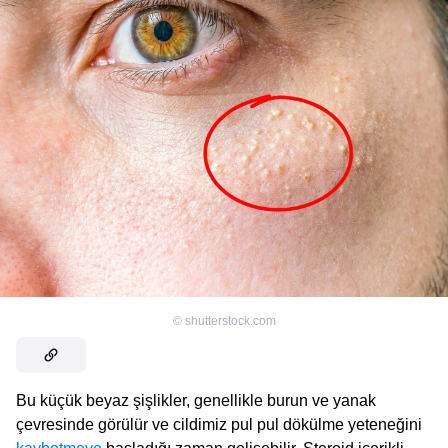
©
shutterstock.com
Bu küçük beyaz şişlikler, genellikle burun ve yanak
çevresinde görülür ve cildimiz pul pul dökülme yeteneğini