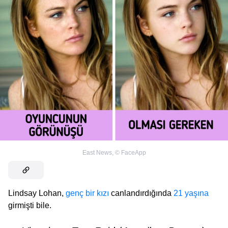
East News
,
©
FaceApp
Lindsay Lohan,
genç bir kızı
canlandırdığında
21 yaşına
girmişti bile.