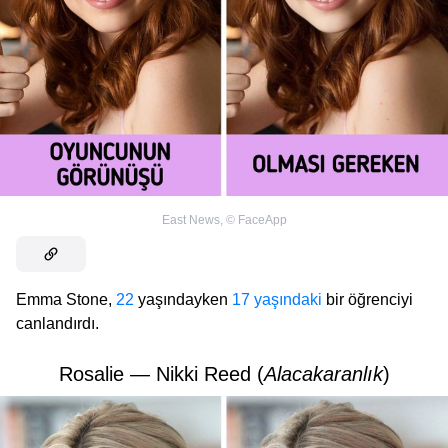
East News
,
©
FaceApp
Emma Stone,
22
yaşındayken
17 yaşındaki
bir öğrenciyi
canlandırdı.
Rosalie — Nikki Reed (
Alacakaranlık
)