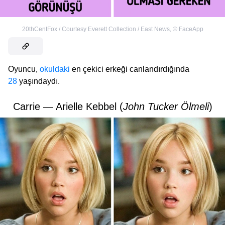
20thCentFox / Courtesy Everett Collection / East News
,
©
FaceApp
Oyuncu,
okuldaki
en çekici erkeği canlandırdığında
28
yaşındaydı.
Carrie — Arielle Kebbel (
John Tucker Ölmeli
)