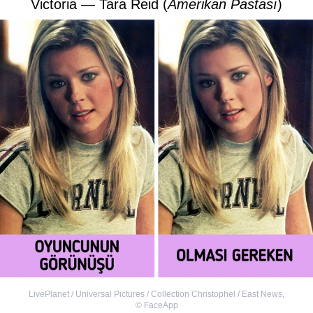
Victoria — Tara Reid (
Amerikan Pastası
)
LivePlanet / Universal Pictures / Collection Christophel / East News
,
©
FaceApp