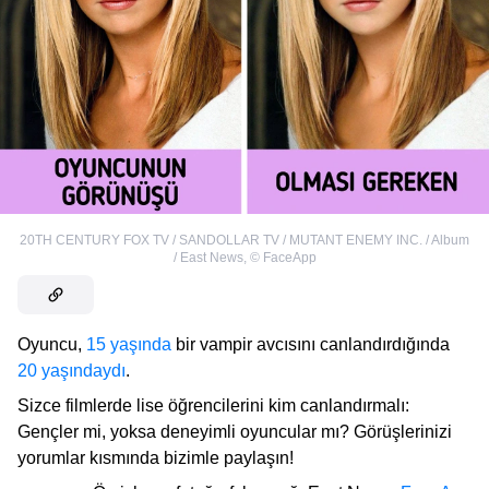
20TH CENTURY FOX TV / SANDOLLAR TV / MUTANT ENEMY INC. / Album
/ East News
,
©
FaceApp
Oyuncu,
15 yaşında
bir vampir avcısını canlandırdığında
20 yaşındaydı
.
Sizce filmlerde lise öğrencilerini kim canlandırmalı:
Gençler mi, yoksa deneyimli oyuncular mı? Görüşlerinizi
yorumlar kısmında bizimle paylaşın!