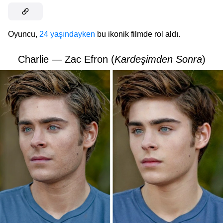
Oyuncu,
24 yaşındayken
bu ikonik filmde rol aldı.
Charlie — Zac Efron (
Kardeşimden Sonra
)