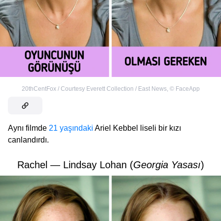
20thCentFox / Courtesy Everett Collection / East News
,
©
FaceApp
Aynı filmde
21 yaşındaki
Ariel Kebbel liseli bir kızı
canlandırdı.
Rachel — Lindsay Lohan (
Georgia Yasası
)