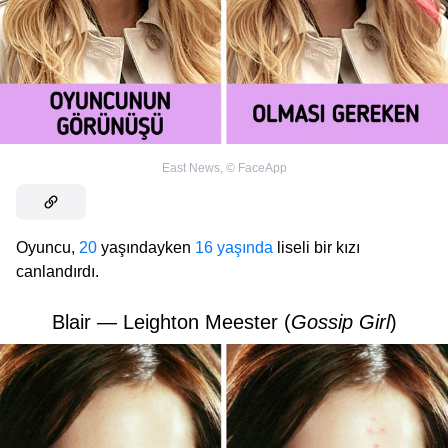
East News
,
©
FaceApp
Oyuncu,
20
yaşındayken
16 yaşında
liseli bir kızı
canlandırdı.
Blair — Leighton Meester (
Gossip Girl
)