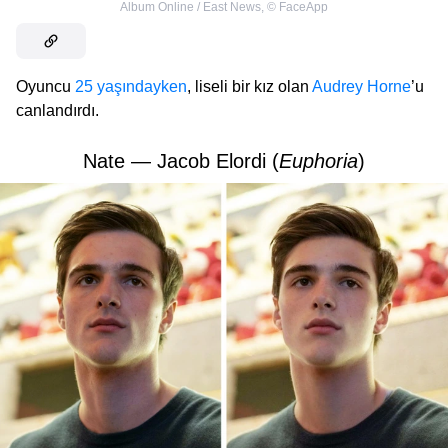
Album Online / East News
,
©
FaceApp
Oyuncu
25 yaşındayken
, liseli bir kız olan
Audrey Horne
’u
canlandırdı.
Nate — Jacob Elordi (
Euphoria
)