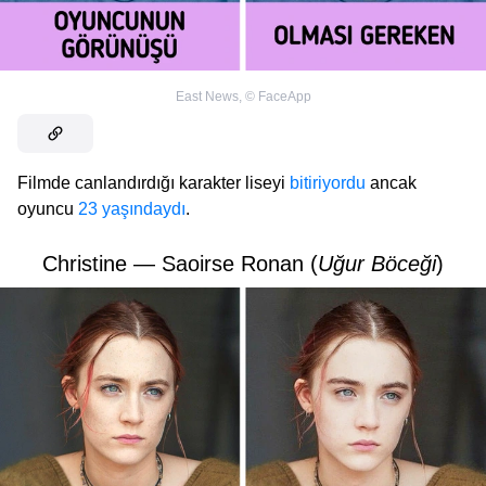
East News
,
©
FaceApp
Filmde canlandırdığı karakter liseyi
bitiriyordu
ancak
oyuncu
23 yaşındaydı
.
Christine — Saoirse Ronan (
Uğur Böceği
)