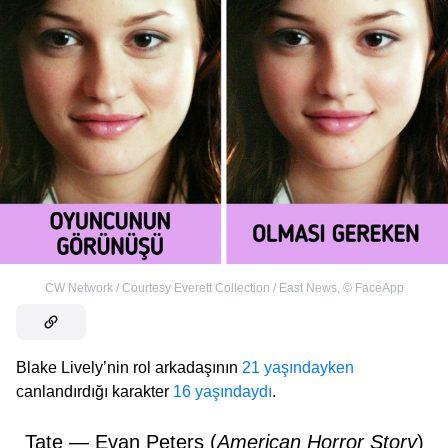
CW Network / Courtesy Everett Collection / East News
,
©
FaceApp
Blake Lively’nin rol arkadaşının
21 yaşındayken
canlandırdığı karakter
16 yaşındaydı
.
Tate — Evan Peters (
American Horror Story
)