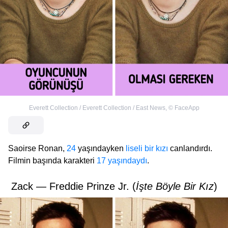
Everett Collection / Everett Collection / East News
,
©
FaceApp
Saoirse Ronan,
24
yaşındayken
liseli bir kızı
canlandırdı.
Filmin başında karakteri
17 yaşındaydı
.
Zack — Freddie Prinze Jr. (
İşte Böyle Bir Kız
)