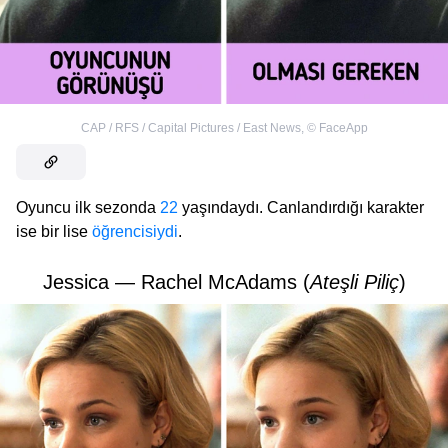
CAP / RFS / Capital Pictures / East News
,
©
FaceApp
Oyuncu ilk sezonda
22
yaşındaydı. Canlandırdığı karakter
ise bir lise
öğrencisiydi
.
Jessica — Rachel McAdams (
Ateşli Piliç
)