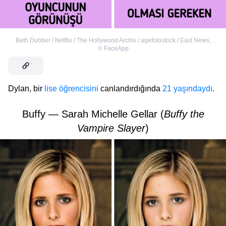
Beth Dubber / Netflix / The Hollywood Archiv / agefotostock / East News
,
©
FaceApp
Dylan, bir
lise öğrencisini
canlandırdığında
21 yaşındaydı
.
Buffy — Sarah Michelle Gellar (
Buffy the
Vampire Slayer
)