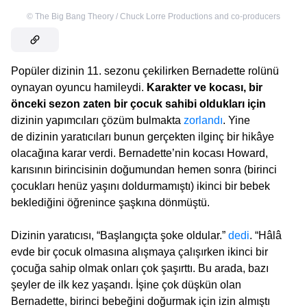
©
The Big Bang Theory / Chuck Lorre Productions and co-producers
Popüler dizinin 11. sezonu çekilirken Bernadette rolünü
oynayan oyuncu hamileydi.
Karakter ve kocası, bir
önceki sezon zaten bir çocuk sahibi oldukları için
dizinin yapımcıları çözüm bulmakta
zorlandı
. Yine
de dizinin yaratıcıları bunun gerçekten ilginç bir hikâye
olacağına karar verdi. Bernadette’nin kocası Howard,
karısının birincisinin doğumundan hemen sonra (birinci
çocukları henüz yaşını doldurmamıştı) ikinci bir bebek
beklediğini öğrenince şaşkına dönmüştü.
Dizinin yaratıcısı, “Başlangıçta şoke oldular.”
dedi
. “Hâlâ
evde bir çocuk olmasına alışmaya çalışırken ikinci bir
çocuğa sahip olmak onları çok şaşırttı. Bu arada, bazı
şeyler de ilk kez yaşandı. İşine çok düşkün olan
Bernadette, birinci bebeğini doğurmak için izin almıştı