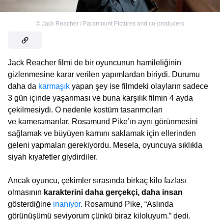
©
Jack Reacher / Paramount Pictures and co-producers
Jack Reacher filmi de bir oyuncunun hamileliğinin
gizlenmesine karar verilen yapımlardan biriydi. Durumu
daha da
karmaşık
yapan şey ise filmdeki olayların sadece
3 gün içinde yaşanması ve buna karşılık filmin 4 ayda
çekilmesiydi. O nedenle kostüm tasarımcıları
ve kameramanlar, Rosamund Pike’ın aynı görünmesini
sağlamak ve büyüyen karnını saklamak için ellerinden
geleni yapmaları gerekiyordu. Mesela, oyuncuya sıklıkla
siyah kıyafetler giydirdiler.
Ancak oyuncu, çekimler sırasında birkaç kilo fazlası
olmasının
karakterini daha gerçekçi, daha insan
gösterdiğine
inanıyor
. Rosamund Pike, “Aslında
görünüşümü seviyorum çünkü biraz kiloluyum.” dedi.