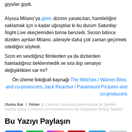
giysiler giydi.
Alyssa Milano’ya
göre
, dizinin yaratıcıları, hamileliğini
saklamak için o kadar uğraştılar ki bu durum
Saturday
Night Live
skeçlerinden birine benzedi. Sezon bitince
diziden ayrılan Milano, ailesiyle daha çok zaman geçirmek
istediğini söyledi.
Sizin en sevdiğiniz filmlerden ya da dizilerden
hatırladığınız beklenmedik ve sıra dışı senaryo
değişiklikleri var mı?
Ön izleme fotoğrafı kaynağı
The Witches / Warner Bros.
and co-producers
,
Jack Reacher / Paramount Pictures and
co-producers
Olumlu Bak
/
Filmler
/
Çekimler Sırasında Beklenmedik Bir Şekilde
Hamile Kalan 12 Oyuncu ve Yönetmenlerin Bu Gelişmeye Verdiği Tepkiler
Bu Yazıyı Paylaşın