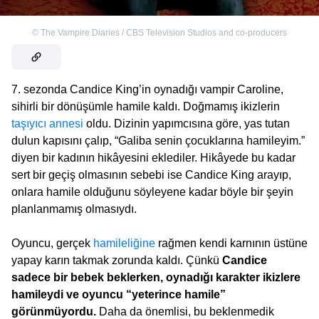
©
The Vampire Diaries / CBS Television Studios and co-producers
7. sezonda Candice King’in oynadığı vampir Caroline,
sihirli bir dönüşümle hamile kaldı. Doğmamış ikizlerin
taşıyıcı annesi
oldu. Dizinin yapımcısına göre, yas tutan
dulun kapısını çalıp, “Galiba senin çocuklarına hamileyim.”
diyen bir kadının hikâyesini eklediler. Hikâyede bu kadar
sert bir geçiş olmasının sebebi ise Candice King arayıp,
onlara hamile olduğunu söyleyene kadar böyle bir şeyin
planlanmamış olmasıydı.
Oyuncu, gerçek
hamileliğine
rağmen kendi karnının üstüne
yapay karın takmak zorunda kaldı. Çünkü
Candice
sadece bir bebek beklerken, oynadığı karakter ikizlere
hamileydi ve oyuncu “yeterince hamile”
görünmüyordu.
Daha da önemlisi, bu beklenmedik