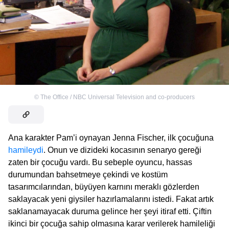
©
The Office / NBC Universal Television and co-producers
Ana karakter Pam’i oynayan Jenna Fischer, ilk çocuğuna
hamileydi
. Onun ve dizideki kocasının senaryo gereği
zaten bir çocuğu vardı. Bu sebeple oyuncu, hassas
durumundan bahsetmeye çekindi ve kostüm
tasarımcılarından, büyüyen karnını meraklı gözlerden
saklayacak yeni giysiler hazırlamalarını istedi. Fakat artık
saklanamayacak duruma gelince her şeyi itiraf etti. Çiftin
ikinci bir çocuğa sahip olmasına karar verilerek hamileliği