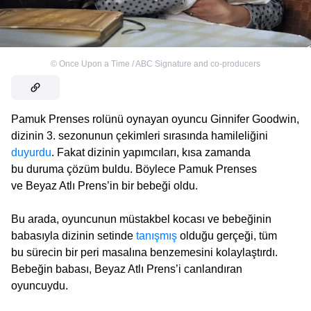
©
Once Upon a Time / ABC Signature and co-producers
Pamuk Prenses rolünü oynayan oyuncu Ginnifer Goodwin,
dizinin 3. sezonunun çekimleri sırasında hamileliğini
duyurdu
. Fakat dizinin yapımcıları, kısa zamanda
bu duruma çözüm buldu. Böylece Pamuk Prenses
ve Beyaz Atlı Prens’in bir bebeği oldu.
Bu arada, oyuncunun müstakbel kocası ve bebeğinin
babasıyla dizinin setinde
tanışmış
olduğu gerçeği, tüm
bu sürecin bir peri masalına benzemesini kolaylaştırdı.
Bebeğin babası, Beyaz Atlı Prens’i canlandıran
oyuncuydu.