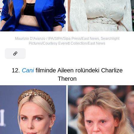
Maurizio D'Avanzo / IPA/SIPA/Sipa Press/East News
,
Searchlight
Pictures/Courtesy Everett Collection/East News
12.
Cani
filminde Aileen rolündeki Charlize
Theron