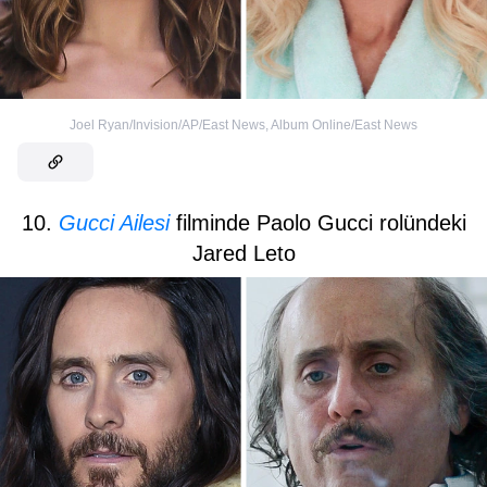
Joel Ryan/Invision/AP/East News
,
Album Online/East News
10.
Gucci Ailesi
filminde Paolo Gucci rolündeki
Jared Leto