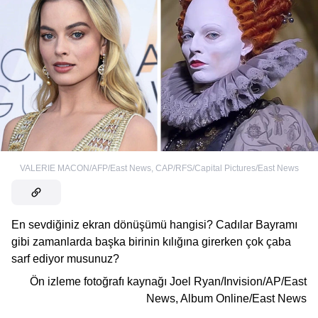
VALERIE MACON/AFP/East News
,
CAP/RFS/Capital Pictures/East News
En sevdiğiniz ekran dönüşümü hangisi? Cadılar Bayramı
gibi zamanlarda başka birinin kılığına girerken çok çaba
sarf ediyor musunuz?
Ön izleme fotoğrafı kaynağı
Joel Ryan/Invision/AP/East
News
,
Album Online/East News