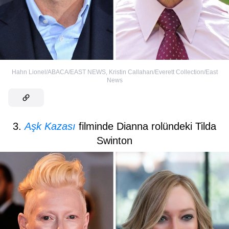
Hahn Lionel/ABACA/EAST NEWS
,
Kristin Callahan/Everett Collection/East
News
3.
Aşk Kazası
filminde Dianna rolündeki Tilda
Swinton