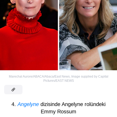
Marechal Aurore/ABACA/Abaca/East News
,
Image supplied by Capital
Pictures/EAST NEWS
4.
Angelyne
dizisinde Angelyne rolündeki
Emmy Rossum