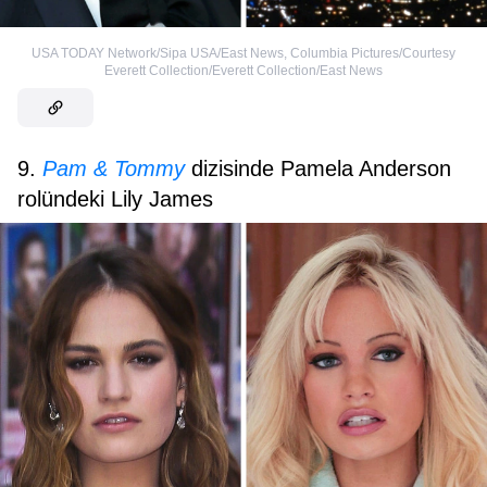
USA TODAY Network/Sipa USA/East News
,
Columbia Pictures/Courtesy
Everett Collection/Everett Collection/East News
9.
Pam & Tommy
dizisinde Pamela Anderson
rolündeki Lily James