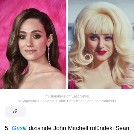
Invision/Invision/East News
,
©
Angelyne / Universal Cable Productions and co-producers
5.
Gaslit
dizisinde John Mitchell rolündeki Sean