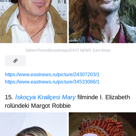
Gilbert Flores/Broadimage/EAST NEWS
,
East News
https://www.eastnews.ru/picture/24307203/1
https://www.eastnews.ru/picture/34533066/1
15.
İskoçya Kraliçesi Mary
filminde I. Elizabeth
rolündeki Margot Robbie