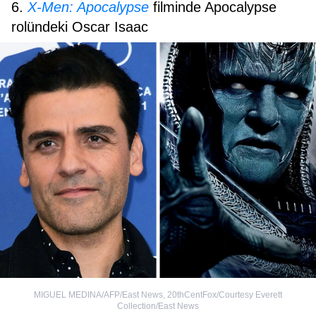
6.
X-Men: Apocalypse
filminde Apocalypse
rolündeki Oscar Isaac
MIGUEL MEDINA/AFP/East News
,
20thCentFox/Courtesy Everett
Collection/East News