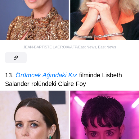
JEAN-BAPTISTE LACROIX/AFP/East News
,
East News
13.
Örümcek Ağındaki Kız
filminde Lisbeth
Salander rolündeki Claire Foy