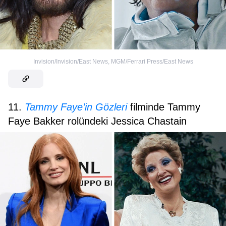
Invision/Invision/East News
,
MGM/Ferrari Press/East News
11.
Tammy Faye’in Gözleri
filminde Tammy
Faye Bakker rolündeki Jessica Chastain