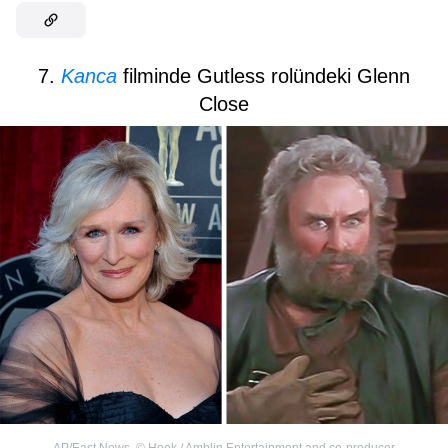
7.
Kanca
filminde Gutless rolündeki Glenn
Close
AP/East News
,
©
Hook / Amblin Entertainment and co-producer