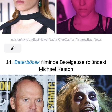
Invision/Invision/East News
,
Nadja Klier/Capital Pictures/East News
14.
Beterböcek
filminde Betelgeuse rolündeki
Michael Keaton