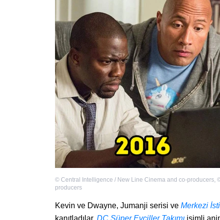
©
Central Intelligence / New Line Cinema and co-producers
,
producers
Kevin ve Dwayne, Jumanji serisi ve
Merkezi İst
kanıtladılar.
DC Süper Evciller Takımı
isimli ani