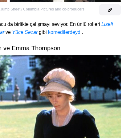
 Jump Street / Columbia Pictures and co-producers
ncu da birlikte çalışmayı seviyor. En ünlü rolleri
Liseli
ar
ve
Yüce Sezar
gibi
komedilerdeydi
.
an ve Emma Thompson