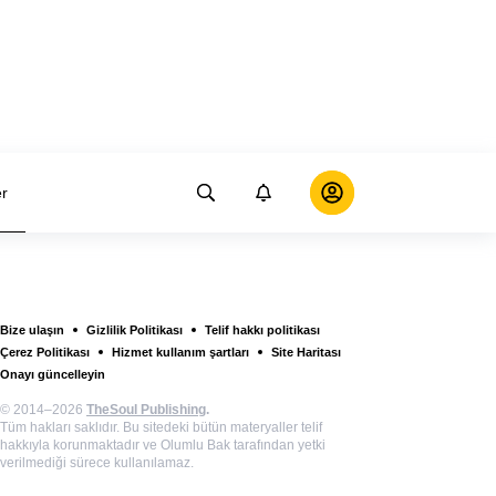
er
Bize ulaşın
Gizlilik Politikası
Telif hakkı politikası
Çerez Politikası
Hizmet kullanım şartları
Site Haritası
Onayı güncelleyin
© 2014–2026
TheSoul Publishing
.
Tüm hakları saklıdır. Bu sitedeki bütün materyaller telif
hakkıyla korunmaktadır ve Olumlu Bak tarafından yetki
verilmediği sürece kullanılamaz.