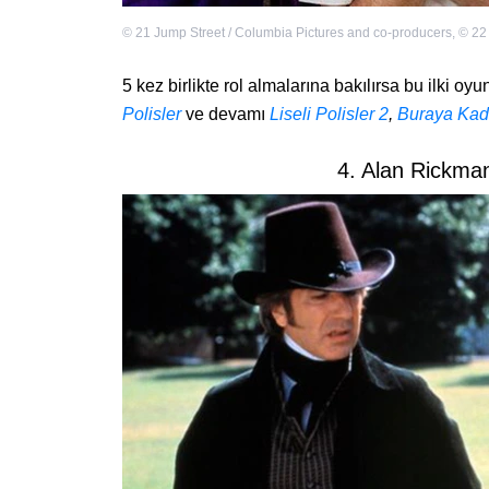
©
21 Jump Street / Columbia Pictures and co-producers
,
©
22
5 kez birlikte rol almalarına bakılırsa bu ilki oyu
Polisler
ve devamı
Liseli Polisler 2
,
Buraya Kad
4. Alan Rickm