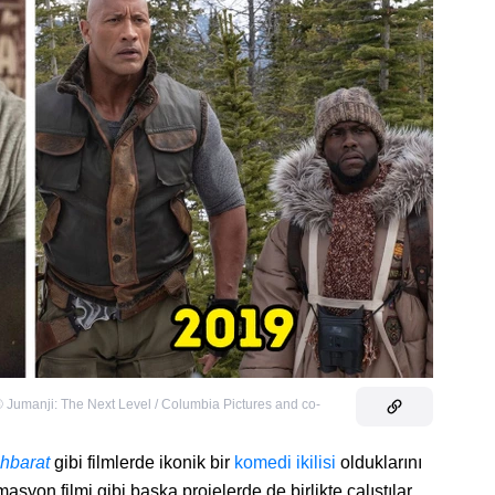
©
Jumanji: The Next Level / Columbia Pictures and co-
ihbarat
gibi filmlerde ikonik bir
komedi ikilisi
olduklarını
masyon filmi gibi başka projelerde de birlikte çalıştılar.