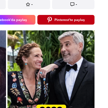
-
-
ebook'da paylaş
Pinterest'te paylaş