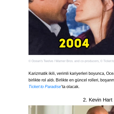
©
Ocean's Twelve / Warner Bros. and co-producers
,
©
Ticket 
Karizmatik ikili, verimli kariyerleri boyunca, Oc
birlikte rol aldı. Birlikte en güncel rolleri, boşa
Ticket to Paradise
’ta olacak.
2. Kevin Har