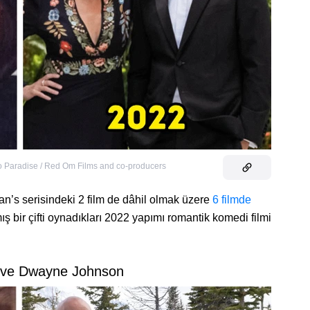
to Paradise / Red Om Films and co-producers
ean’s serisindeki 2 film de dâhil olmak üzere
6 filmde
nmış bir çifti oynadıkları 2022 yapımı romantik komedi filmi
t ve Dwayne Johnson