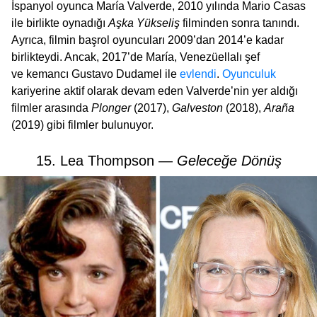
İspanyol oyunca María Valverde, 2010 yılında Mario Casas
ile birlikte oynadığı
Aşka Yükseliş
filminden sonra tanındı.
Ayrıca, filmin başrol oyuncuları 2009’dan 2014’e kadar
birlikteydi. Ancak, 2017’de María, Venezüellalı şef
ve kemancı Gustavo Dudamel ile
evlendi
.
Oyunculuk
kariyerine aktif olarak devam eden Valverde’nin yer aldığı
filmler arasında
Plonger
(2017),
Galveston
(2018),
Araña
(2019) gibi filmler bulunuyor.
15. Lea Thompson —
Geleceğe Dönüş