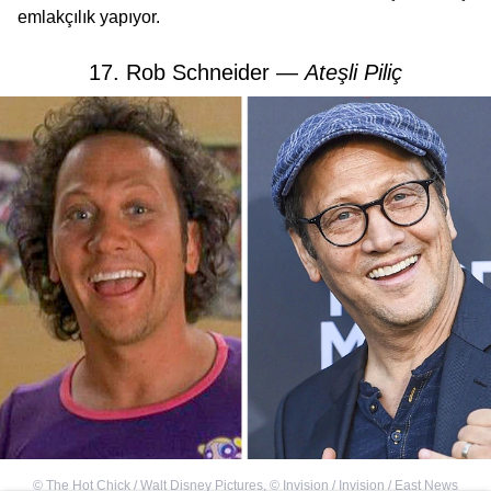
emlakçılık yapıyor.
17. Rob Schneider —
Ateşli Piliç
©
The Hot Chick / Walt Disney Pictures
,
©
Invision / Invision / East News