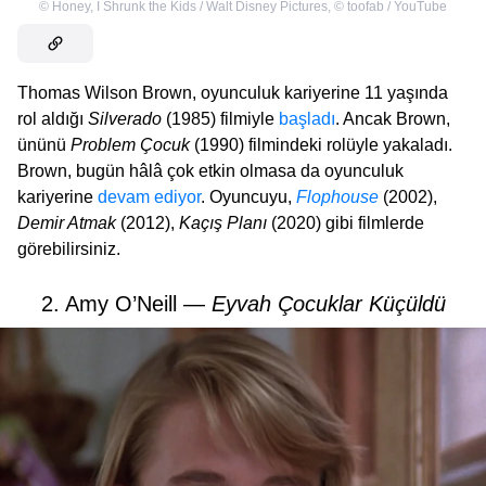
©
Honey, I Shrunk the Kids / Walt Disney Pictures
,
©
toofab / YouTube
Thomas Wilson Brown, oyunculuk kariyerine 11 yaşında
rol aldığı
Silverado
(1985) filmiyle
başladı
. Ancak Brown,
ününü
Problem Çocuk
(1990) filmindeki rolüyle yakaladı.
Brown, bugün hâlâ çok etkin olmasa da oyunculuk
kariyerine
devam ediyor
. Oyuncuyu,
Flophouse
(2002),
Demir Atmak
(2012),
Kaçış Planı
(2020) gibi filmlerde
görebilirsiniz.
2. Amy O’Neill —
Eyvah Çocuklar Küçüldü