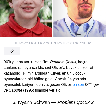
©
Problem Child / Universal Pictures
,
©
22 Vision / YouTube
90’lı yılların unutulmaz filmi
Problem Çocuk
, başrolü
canlandıran oyuncu Michael Oliver’a büyük bir şöhret
kazandırdı. Filmin ardından Oliver, en ünlü çocuk
oyunculardan biri hâline geldi. Ancak, 14 yaşında
oyunculuk kariyerinden vazgeçen Oliver,
en son
Dillinger
ve Capone
(1995) filminde yer aldı.
6. Ivyann Schwan —
Problem Çocuk 2