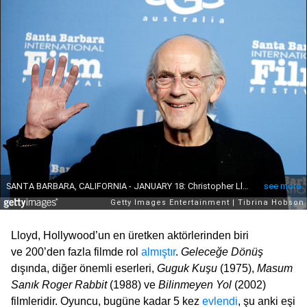
Lloyd, Hollywood’un en üretken aktörlerinden biri
ve 200’den fazla filmde rol
almıştır
.
Geleceğe Dönüş
dışında, diğer önemli eserleri,
Guguk Kuşu
(1975),
Masum
Sanık Roger Rabbit
(1988) ve
Bilinmeyen Yol
(2002)
filmleridir. Oyuncu, bugüne kadar 5 kez
evlendi
, şu anki eşi