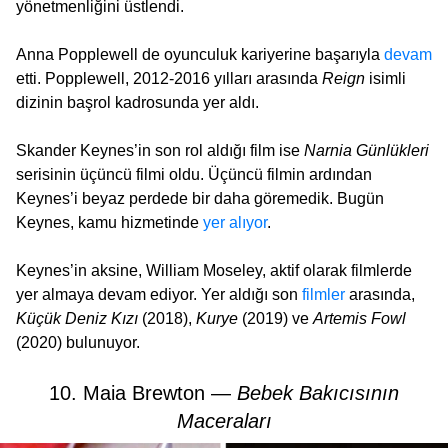
yönetmenliğini üstlendi.
Anna Popplewell de oyunculuk kariyerine başarıyla
devam
etti. Popplewell, 2012-2016 yılları arasında
Reign
isimli
dizinin başrol kadrosunda yer aldı.
Skander Keynes’in son rol aldığı film ise
Narnia Günlükleri
serisinin üçüncü filmi oldu. Üçüncü filmin ardından
Keynes’i beyaz perdede bir daha göremedik. Bugün
Keynes, kamu hizmetinde
yer alıyor
.
Keynes’in aksine, William Moseley, aktif olarak filmlerde
yer almaya devam ediyor. Yer aldığı son
filmler
arasında,
Küçük Deniz Kızı
(2018),
Kurye
(2019) ve
Artemis Fowl
(2020) bulunuyor.
10. Maia Brewton —
Bebek Bakıcısının
Maceraları