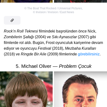
©
The Boat That Rocked / Universal Pictures
,
©
Invision / Invision / East News
Rock’n Roll Teknesi
filmindeki başrolünden önce Nick,
Zombilerin Şafağı
(2004) ve
Sıkı Aynasızlar
(2007) gibi
filmlerde rol aldı. Bugün, Frost oyunculuk kariyerine devam
ediyor ve oyuncuyu
Festival
(2018),
Mezbaha Kuralları
(2018) ve
Ringde Bir Aile
(2009) filmlerinde
görebilirsiniz
.
5. Michael Oliver —
Problem Çocuk