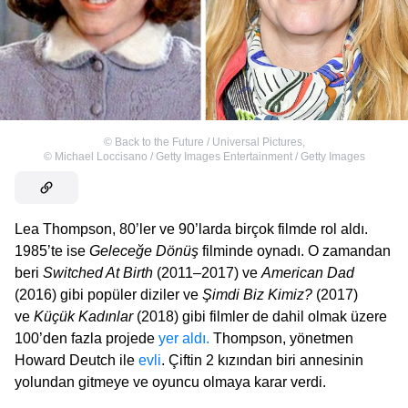
©
Back to the Future / Universal Pictures
,
©
Michael Loccisano / Getty Images Entertainment / Getty Images
Lea Thompson, 80’ler ve 90’larda birçok filmde rol aldı.
1985’te ise
Geleceğe Dönüş
filminde oynadı. O zamandan
beri
Switched At Birth
(2011–2017) ve
American Dad
(2016) gibi popüler diziler ve
Şimdi Biz Kimiz?
(2017)
ve
Küçük Kadınlar
(2018) gibi filmler de dahil olmak üzere
100’den fazla projede
yer aldı.
Thompson, yönetmen
Howard Deutch ile
evli
. Çiftin 2 kızından biri annesinin
yolundan gitmeye ve oyuncu olmaya karar verdi.