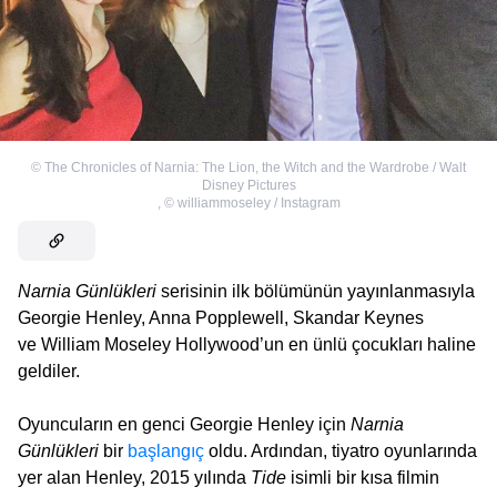
©
The Chronicles of Narnia: The Lion, the Witch and the Wardrobe / Walt
Disney Pictures
,
©
williammoseley / Instagram
Narnia Günlükleri
serisinin ilk bölümünün yayınlanmasıyla
Georgie Henley, Anna Popplewell, Skandar Keynes
ve William Moseley Hollywood’un en ünlü çocukları haline
geldiler.
Oyuncuların en genci Georgie Henley için
Narnia
Günlükleri
bir
başlangıç
oldu. Ardından, tiyatro oyunlarında
yer alan Henley, 2015 yılında
Tide
isimli bir kısa filmin