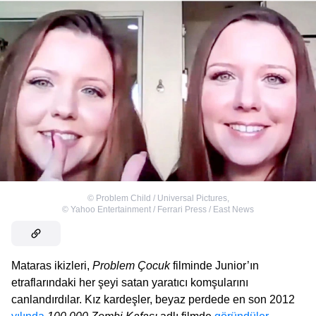
©
Problem Child / Universal Pictures
,
©
Yahoo Entertainment / Ferrari Press / East News
Mataras ikizleri,
Problem Çocuk
filminde Junior’ın
etraflarındaki her şeyi satan yaratıcı komşularını
canlandırdılar. Kız kardeşler, beyaz perdede en son 2012