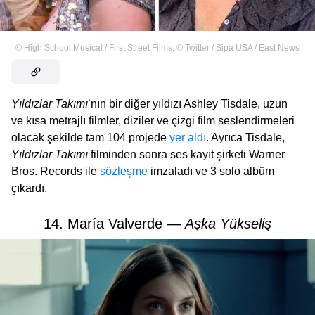
©
High School Musical / First Street Films
,
©
Twitter / Sipa USA / East News
Yıldızlar Takımı
’nın bir diğer yıldızı Ashley Tisdale, uzun
ve kısa metrajlı filmler, diziler ve çizgi film seslendirmeleri
olacak şekilde tam 104 projede
yer aldı
. Ayrıca Tisdale,
Yıldızlar Takımı
filminden sonra ses kayıt şirketi Warner
Bros. Records ile
sözleşme
imzaladı ve 3 solo albüm
çıkardı.
14. María Valverde —
Aşka Yükseliş