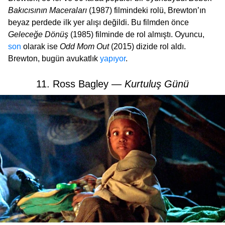
Bakıcısının Maceraları
(1987) filmindeki rolü, Brewton’ın
beyaz perdede ilk yer alışı değildi. Bu filmden önce
Geleceğe Dönüş
(1985) filminde de rol almıştı. Oyuncu,
son
olarak ise
Odd Mom Out
(2015) dizide rol aldı.
Brewton, bugün avukatlık
yapıyor
.
11. Ross Bagley —
Kurtuluş Günü