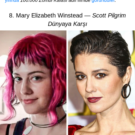
yılında
100.000 Zombi Kafası
adlı filmde
göründüler
.
8. Mary Elizabeth Winstead —
Scott Pilgrim
Dünyaya Karşı