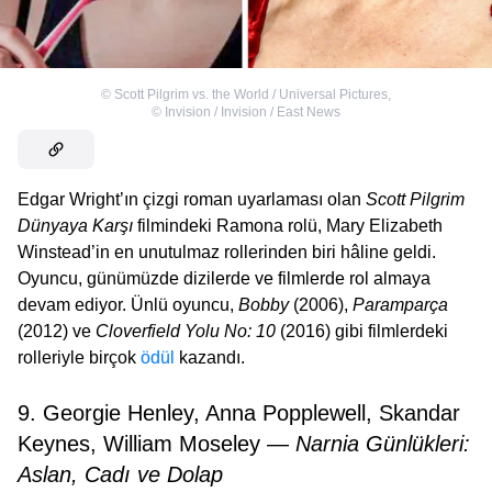
©
Scott Pilgrim vs. the World / Universal Pictures
,
©
Invision / Invision / East News
Edgar Wright’ın çizgi roman uyarlaması olan
Scott Pilgrim
Dünyaya Karşı
filmindeki Ramona rolü, Mary Elizabeth
Winstead’in en unutulmaz rollerinden biri hâline geldi.
Oyuncu, günümüzde dizilerde ve filmlerde rol almaya
devam ediyor. Ünlü oyuncu,
Bobby
(2006),
Paramparça
(2012) ve
Cloverfield Yolu No: 10
(2016) gibi filmlerdeki
rolleriyle birçok
ödül
kazandı.
9. Georgie Henley, Anna Popplewell, Skandar
Keynes, William Moseley —
Narnia Günlükleri:
Aslan, Cadı ve Dolap