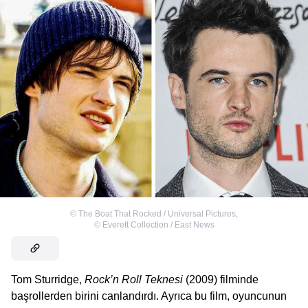
©
The Boat That Rocked / Universal Pictures
,
©
Everett Collection / East News
Tom Sturridge,
Rock’n Roll Teknesi
(2009) filminde
başrollerden birini canlandırdı. Ayrıca bu film, oyuncunun