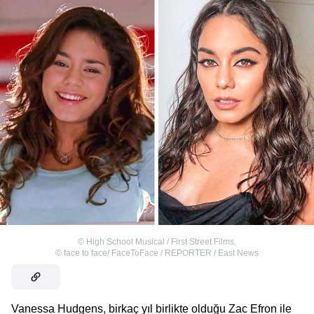
©
High School Musical / First Street Films
,
©
face to face/ FaceToFace / REPORTER / East News
Vanessa Hudgens, birkaç yıl birlikte olduğu Zac Efron ile