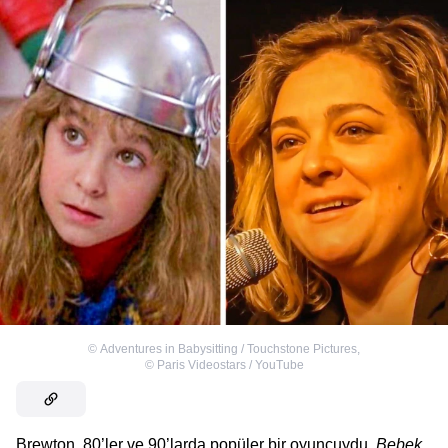
©
Adventures in Babysitting / Touchstone Pictures
,
©
Paris Videostars / YouTube
Brewton, 80’ler ve 90’larda popüler bir oyuncuydu.
Bebek