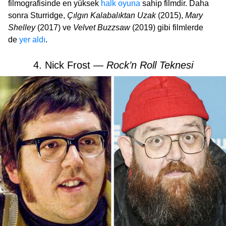
filmografisinde en yüksek
halk oyuna
sahip filmdir. Daha
sonra Sturridge,
Çılgın Kalabalıktan Uzak
(2015),
Mary
Shelley
(2017) ve
Velvet Buzzsaw
(2019) gibi filmlerde
de
yer aldı
.
4. Nick Frost —
Rock’n Roll Teknesi