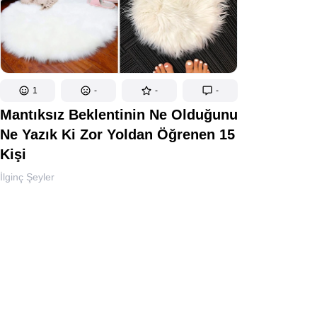
1
-
-
-
Mantıksız Beklentinin Ne Olduğunu
Ne Yazık Ki Zor Yoldan Öğrenen 15
Kişi
İlginç Şeyler