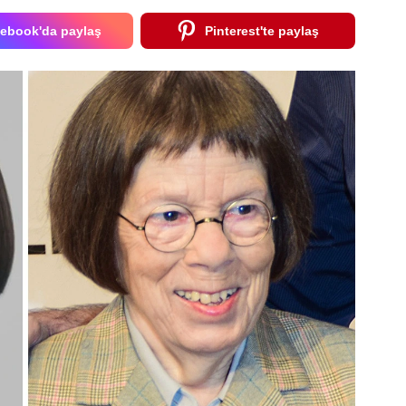
ebook'da paylaş
Pinterest'te paylaş