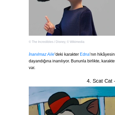
©
The Incredibles / Disney
,
©
Wikimedia
İnanılmaz Aile
’deki karakter
Edna
’nın hikâyesi
dayandığına inanılıyor. Bununla birlikte, karakt
var.
4. Scat Cat