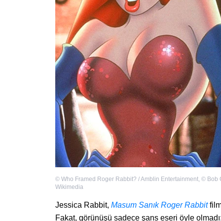
©
Who Framed Roger Rabbit? / Amblin Entertainment
,
©
Bob 
Wikimedia
Jessica Rabbit,
Masum Sanık Roger Rabbit
fil
Fakat, görünüşü sadece şans eseri öyle olmadı