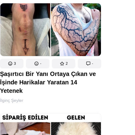
3
-
2
-
Şaşırtıcı Bir Yanı Ortaya Çıkan ve
İşinde Harikalar Yaratan 14
Yetenek
İlginç Şeyler