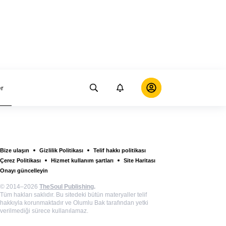
er
Bize ulaşın
Gizlilik Politikası
Telif hakkı politikası
Çerez Politikası
Hizmet kullanım şartları
Site Haritası
Onayı güncelleyin
© 2014–2026
TheSoul Publishing
.
Tüm hakları saklıdır. Bu sitedeki bütün materyaller telif
hakkıyla korunmaktadır ve Olumlu Bak tarafından yetki
verilmediği sürece kullanılamaz.