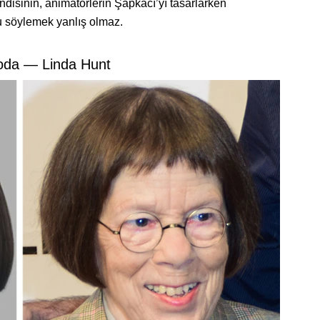
disinin, animatörlerin Şapkacı’yı tasarlarken
u söylemek yanlış olmaz.
oda — Linda Hunt