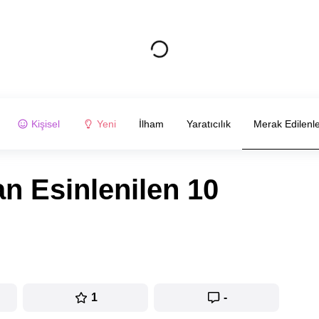
Kişisel
Yeni
İlham
Yaratıcılık
Merak Edilenl
n Esinlenilen 10
1
-