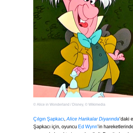
©
Alice in Wonderland / Disney
,
©
Wikimedia
Çılgın Şapkacı
,
Alice Harikalar Diyarında
’daki 
Şapkacı için, oyuncu
Ed Wynn
’in hareketlerin