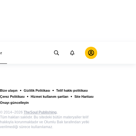
er
Bize ulaşın
Gizlilik Politikası
Telif hakkı politikası
Çerez Politikası
Hizmet kullanım şartları
Site Haritası
Onayı güncelleyin
© 2014–2026
TheSoul Publishing
.
Tüm hakları saklıdır. Bu sitedeki bütün materyaller telif
hakkıyla korunmaktadır ve Olumlu Bak tarafından yetki
verilmediği sürece kullanılamaz.