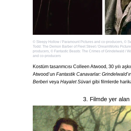
©
Sleepy Hollow / Paramount Pictures and co-producers
,
©
S
Todd: The Demon Barber of Fleet Street / DreamWorks Picture
producers
,
©
Fantastic Beasts: The Crimes of Grindelwald / W
and co-producers
Kostüm tasarımcısı Colleen Atwood, 30 yılı aşk
Atwood’un
Fantastik Canavarlar: Grindelwald’ı
Berberi
veya
Hayalet Süvari
gibi filmlerde harika
3. Filmde yer alan 