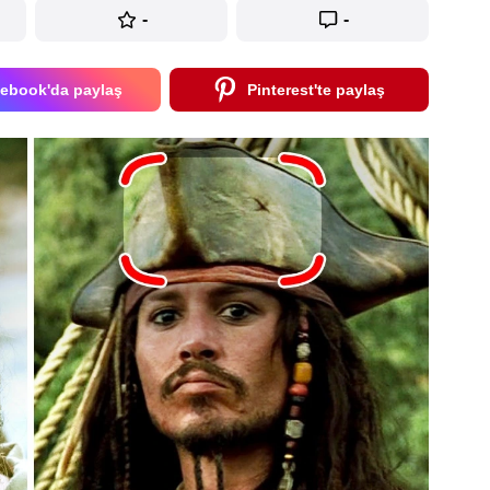
-
-
ebook'da paylaş
Pinterest'te paylaş