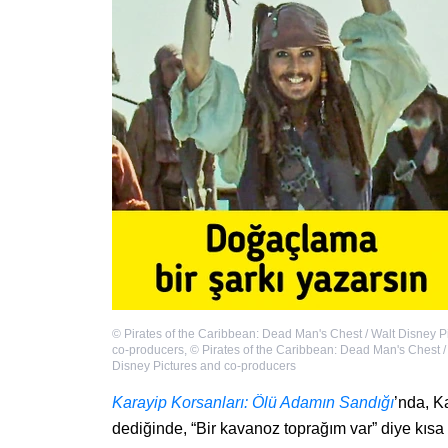
©
Pirates of the Caribbean: Dead Man's Chest / Walt Disney P
co-producers
,
©
Pirates of the Caribbean: Dead Man's Chest /
Disney Pictures and co-producers
Karayip Korsanları: Ölü Adamın Sandığı
’nda, K
dediğinde, “Bir kavanoz toprağım var” diye kıs