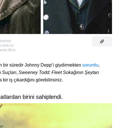
weeney
s and co-
arner Bros.
ın bir süredir Johnny Depp’i giydirmekten
sorumlu
.
n Suçları
,
Sweeney Todd: Fleet Sokağının Şeytan
 bir iş çıkardığını görebilirsiniz.
atlardan birini sahiplendi.