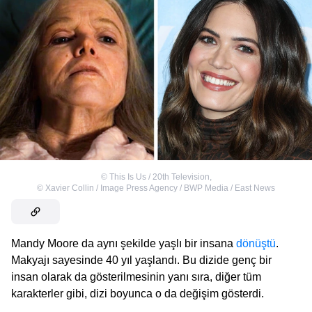
©
This Is Us / 20th Television
,
©
Xavier Collin / Image Press Agency / BWP Media / East News
Mandy Moore da aynı şekilde yaşlı bir insana
dönüştü
.
Makyajı sayesinde 40 yıl yaşlandı. Bu dizide genç bir
insan olarak da gösterilmesinin yanı sıra, diğer tüm
karakterler gibi, dizi boyunca o da değişim gösterdi.