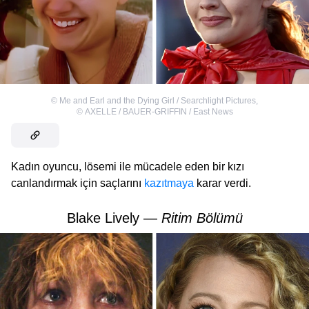
©
Me and Earl and the Dying Girl / Searchlight Pictures
,
©
AXELLE / BAUER-GRIFFIN / East News
Kadın oyuncu, lösemi ile mücadele eden bir kızı
canlandırmak için saçlarını
kazıtmaya
karar verdi.
Blake Lively —
Ritim Bölümü