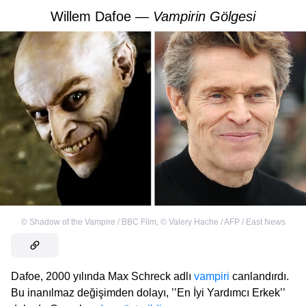
Willem Dafoe —
Vampirin Gölgesi
©
Shadow of the Vampire / BBC Film
,
©
Valery Hache / AFP / East News
Dafoe, 2000 yılında Max Schreck adlı
vampiri
canlandırdı.
Bu inanılmaz değişimden dolayı, ’’En İyi Yardımcı Erkek’’