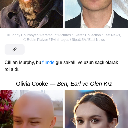
©
Jonny Cournoyer / Paramount Pictures / Everett Collection / East News
,
©
Robin Platzer / TwinImages / SipaUSA / East News
Cillian Murphy, bu
filmde
gür sakallı ve uzun saçlı olarak
rol aldı.
Olivia Cooke —
Ben, Earl ve Ölen Kız