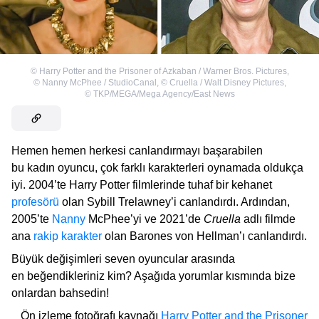
©
Harry Potter and the Prisoner of Azkaban / Warner Bros. Pictures
,
©
Nanny McPhee / StudioCanal
,
©
Cruella / Walt Disney Pictures
,
©
TKP/MEGA/Mega Agency/East News
Hemen hemen herkesi canlandırmayı başarabilen
bu kadın oyuncu, çok farklı karakterleri oynamada oldukça
iyi. 2004’te Harry Potter filmlerinde tuhaf bir kehanet
profesörü
olan Sybill Trelawney’i canlandırdı. Ardından,
2005’te
Nanny
McPhee’yi ve 2021’de
Cruella
adlı filmde
ana
rakip karakter
olan Barones von Hellman’ı canlandırdı.
Büyük değişimleri seven oyuncular arasında
en beğendikleriniz kim? Aşağıda yorumlar kısmında bize
onlardan bahsedin!
Ön izleme fotoğrafı kaynağı
Harry Potter and the Prisoner