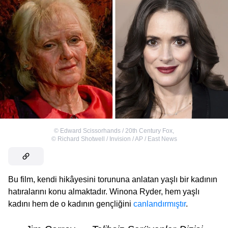
©
Edward Scissorhands / 20th Century Fox
,
©
Richard Shotwell / Invision / AP / East News
Bu film, kendi hikâyesini torununa anlatan yaşlı bir kadının
hatıralarını konu almaktadır. Winona Ryder, hem yaşlı
kadını hem de o kadının gençliğini
canlandırmıştır
.