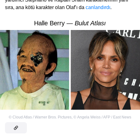
sıra, ana kötü karakter olan Olaf’ı da
canlandırdı
.
Halle Berry —
Bulut Atlası
©
Cloud Atlas / Warner Bros. Pictures
,
©
Angela Weiss / AFP / East News