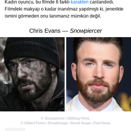
Kadın oyuncu, bu filmde 6 farklı
karakteri
canlandırdı.
Filmdeki makyajı o kadar inanılmaz yapılmıştı ki, jenerikte
ismini görmeden onu tanımanız mümkün değil.
Chris Evans —
Snowpiercer
©
Snowpiercer / Stillking Films
,
©
Gilbert Flores / Broadimage / Broad Image / East News