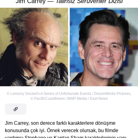
Jim Carrey —
Talihsiz Serüvenler Dizisi
©
Lemony Snicket's A Series of Unfortunate Events / DreamWorks Pictures
,
©
PacificCoastNews / BWP Media / East News
Jim Carrey, son derece farklı karakterlere dönüşme
konusunda çok iyi. Örnek verecek olursak, bu filmde
yardımcı Stephano ve Kaptan Sham karakterlerinin yanı