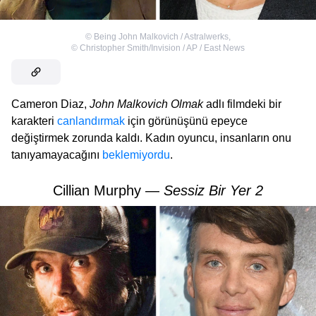
©
Being John Malkovich / Astralwerks
,
©
Christopher Smith/Invision / AP / East News
Cameron Diaz,
John Malkovich Olmak
adlı filmdeki bir
karakteri
canlandırmak
için görünüşünü epeyce
değiştirmek zorunda kaldı. Kadın oyuncu, insanların onu
tanıyamayacağını
beklemiyordu
.
Cillian Murphy —
Sessiz Bir Yer 2