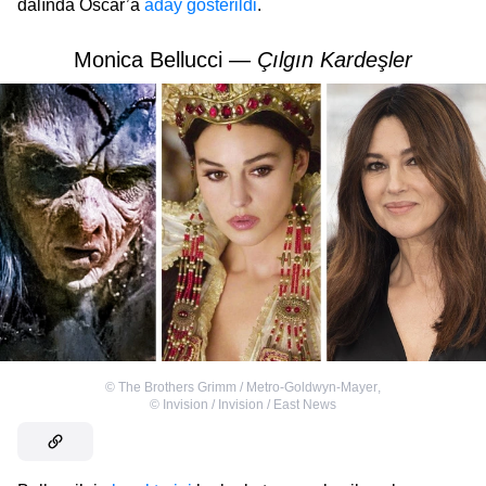
dalında Oscar’a
aday gösterildi
.
Monica Bellucci —
Çılgın Kardeşler
©
The Brothers Grimm / Metro-Goldwyn-Mayer
,
©
Invision / Invision / East News