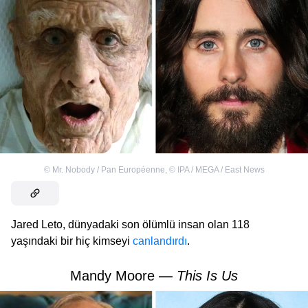
©
Mr. Nobody / Pan Européenne
,
©
IPA / MEGA / East News
Jared Leto, dünyadaki son ölümlü insan olan 118
yaşındaki bir hiç kimseyi
canlandırdı
.
Mandy Moore —
This Is Us