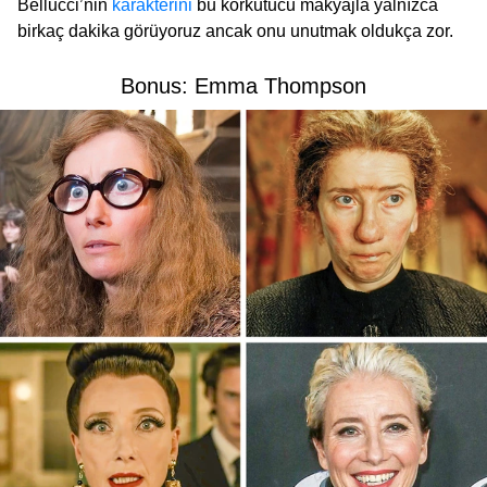
Bellucci’nin
karakterini
bu korkutucu makyajla yalnızca
birkaç dakika görüyoruz ancak onu unutmak oldukça zor.
Bonus: Emma Thompson