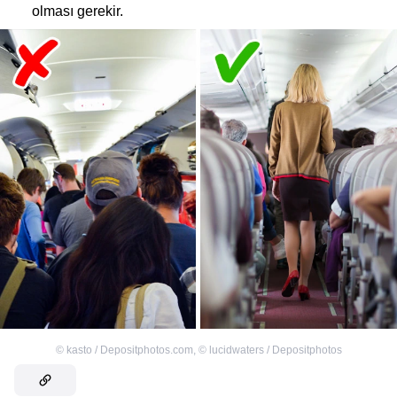
olması gerekir.
©
kasto / Depositphotos.com
,
©
lucidwaters / Depositphotos