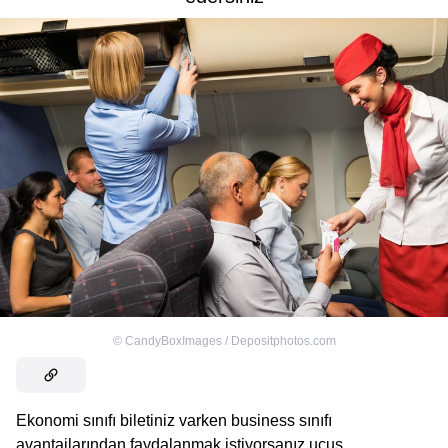
©
CandyBoxImages / Depositphotos.com
Ekonomi sınıfı biletiniz varken business sınıfı
avantajlarından faydalanmak istiyorsanız uçuş