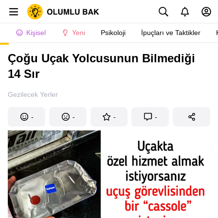
Kişisel
Yeni
Psikoloji
İpuçları ve Taktikler
Çoğu Uçak Yolcusunun Bilmediği
14 Sır
Gezilecek Yerler
-
-
-
-