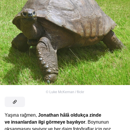
©
Luke McKernan / flickr
Yaşına rağmen,
Jonathan hâlâ oldukça zinde
ve insanlardan ilgi görmeye bayılıyor
. Boynunun
okşanmasını seviyor ve her daim fotoğraflar için poz