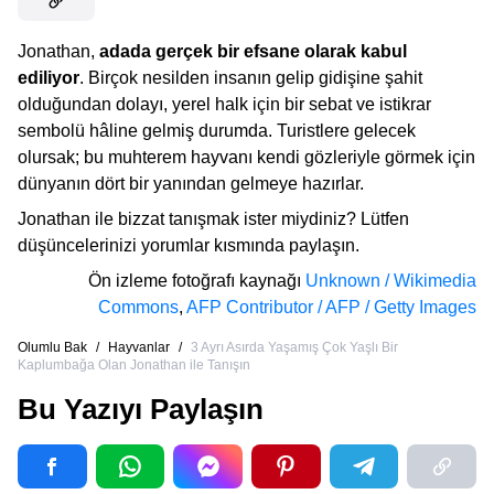
Jonathan,
adada gerçek bir efsane olarak kabul
ediliyor
. Birçok nesilden insanın gelip gidişine şahit
olduğundan dolayı, yerel halk için bir sebat ve istikrar
sembolü hâline gelmiş durumda. Turistlere gelecek
olursak; bu muhterem hayvanı kendi gözleriyle görmek için
dünyanın dört bir yanından gelmeye hazırlar.
Jonathan ile bizzat tanışmak ister miydiniz? Lütfen
düşüncelerinizi yorumlar kısmında paylaşın.
Ön izleme fotoğrafı kaynağı
Unknown / Wikimedia
Commons
,
AFP Contributor / AFP / Getty Images
Olumlu Bak
/
Hayvanlar
/
3 Ayrı Asırda Yaşamış Çok Yaşlı Bir
Kaplumbağa Olan Jonathan ile Tanışın
Bu Yazıyı Paylaşın