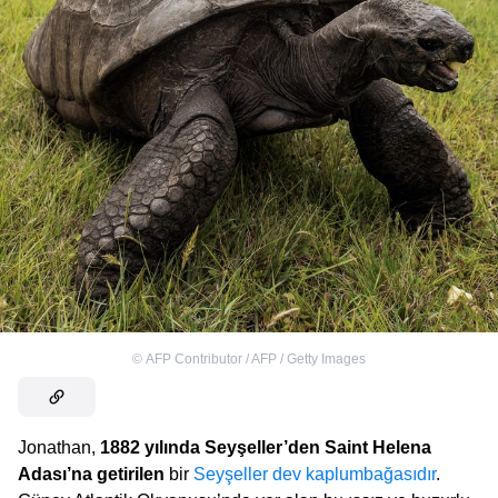
©
AFP Contributor / AFP / Getty Images
Jonathan,
1882 yılında Seyşeller’den Saint Helena
Adası’na getirilen
bir
Seyşeller dev kaplumbağasıdır
.