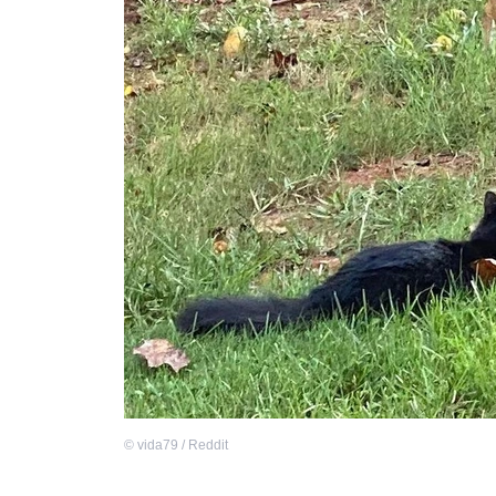
©
vida79 / Reddit