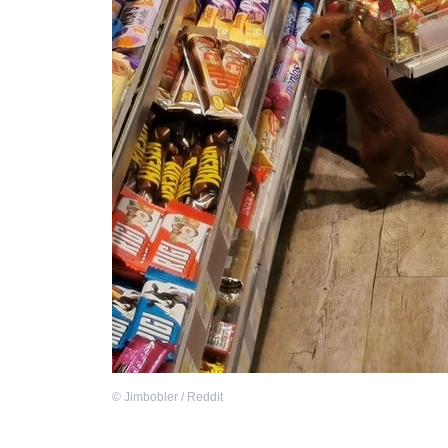
©
Jimbobler / Reddit