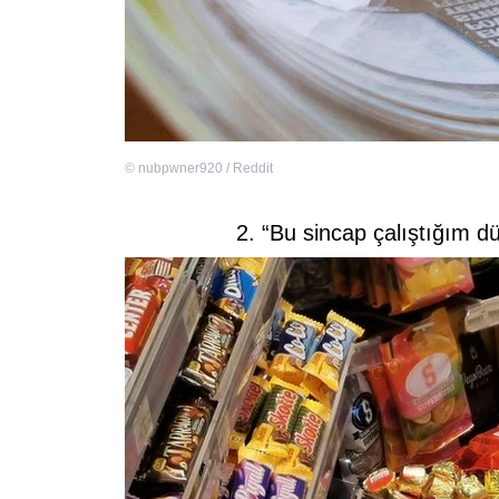
©
nubpwner920 / Reddit
2. “Bu sincap çalıştığım dü