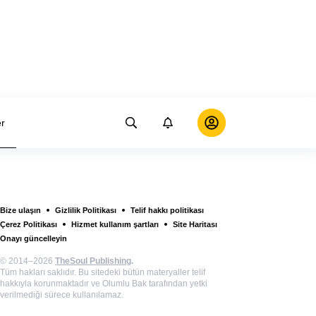
er
Bize ulaşın
Gizlilik Politikası
Telif hakkı politikası
Çerez Politikası
Hizmet kullanım şartları
Site Haritası
Onayı güncelleyin
© 2014–2026
TheSoul Publishing
.
Tüm hakları saklıdır. Bu sitedeki bütün materyaller telif
hakkıyla korunmaktadır ve Olumlu Bak tarafından yetki
verilmediği sürece kullanılamaz.