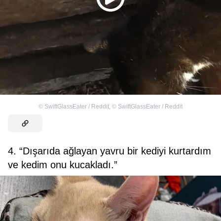
©
SwiftGlassEater / Reddit
,
©
SwiftGlassEater / Reddit
4. “Dışarıda ağlayan yavru bir kediyi kurtardım
ve kedim onu kucakladı.”