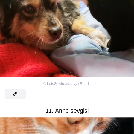
©
LetsGoAlreadaayy / Reddit
11. Anne sevgisi