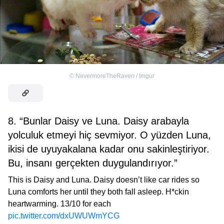
©
NevermoreTheRaven / Imgur
8. “Bunlar Daisy ve Luna. Daisy arabayla
yolculuk etmeyi hiç sevmiyor. O yüzden Luna,
ikisi de uyuyakalana kadar onu sakinleştiriyor.
Bu, insanı gerçekten duygulandırıyor.”
This is Daisy and Luna. Daisy doesn’t like car rides so
Luna comforts her until they both fall asleep. H*ckin
heartwarming. 13/10 for each
pic.twitter.com/dxUWUWmYCG