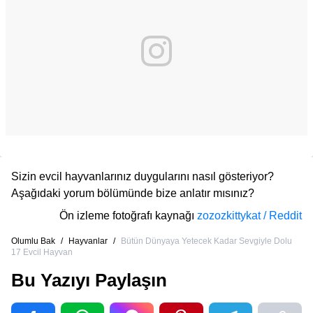
Sizin evcil hayvanlarınız duygularını nasıl gösteriyor?
Aşağıdaki yorum bölümünde bize anlatır mısınız?
Ön izleme fotoğrafı kaynağı
zozozkittykat / Reddit
Olumlu Bak
/
Hayvanlar
/
Bütün Dünyaya Yetecek Kadar Sevgiyle Dolu
17 Evcil Hayvan
Bu Yazıyı Paylaşın