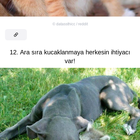
©
datassthicc / reddit
12. Ara sıra kucaklanmaya herkesin ihtiyacı
var!