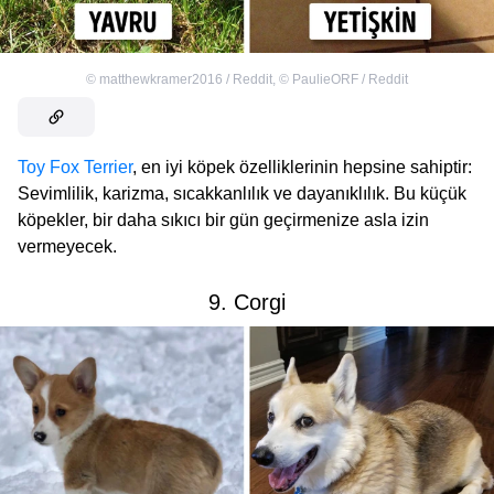
©
matthewkramer2016 / Reddit
,
©
PaulieORF / Reddit
Toy Fox Terrier
, en iyi köpek özelliklerinin hepsine sahiptir:
Sevimlilik, karizma, sıcakkanlılık ve dayanıklılık. Bu küçük
köpekler, bir daha sıkıcı bir gün geçirmenize asla izin
vermeyecek.
9. Corgi