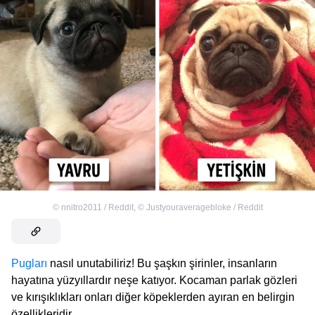
©
nnitro2011 / Reddit
,
©
Justyouraveragebloke / Reddit
Pugları
nasıl unutabiliriz! Bu şaşkın şirinler, insanların
hayatına yüzyıllardır neşe katıyor. Kocaman parlak gözleri
ve kırışıklıkları onları diğer köpeklerden ayıran en belirgin
özellikleridir.