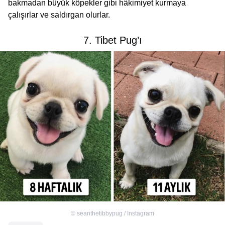
bakmadan büyük köpekler gibi hâkimiyet kurmaya
çalışırlar ve saldırgan olurlar.
7. Tibet Pug’ı
©
seanthetibbypug / Instagram