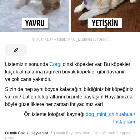
©
Ryanx10 / Reddit
,
©
KC_Buddyl33 / Reddit
Listemizin sonunda
Corgi
cinsi köpekler var. Bu köpekler
küçük olmalarına rağmen büyük köpekler gibi davranır
ve çok cana yakındır.
Sizin de hep aynı boyda kalacağını bildiğiniz bir köpeğiniz
var mı? Lütfen fotoğraflarını bizimle paylaşın! Hayatımızda
böyle güzelliklere her zaman ihtiyacımız var!
Ön izleme fotoğrafı kaynağı
dog_mini_chihuahua /
Instagram
Olumlu Bak
/
Hayvanlar
/
Hayatı Boyunca Yavru Gibi Görünen 9 Köpek
Cinsi