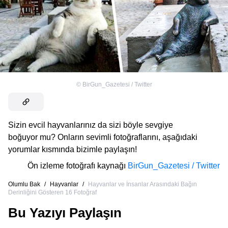
©
BirGun_Gazetesi / Twitter
Sizin evcil hayvanlarınız da sizi böyle sevgiye
boğuyor mu? Onların sevimli fotoğraflarını, aşağıdaki
yorumlar kısmında bizimle paylaşın!
Ön izleme fotoğrafı kaynağı
BirGun_Gazetesi / Twitter
Olumlu Bak
/
Hayvanlar
/
Hayvanlar ve İnsanlar Arasındaki Bağın
Derinliğini Gösteren 16 Fotoğraf
Bu Yazıyı Paylaşın