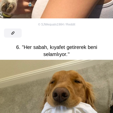
©
SJWequals1984 / Reddit
6. "Her sabah, kıyafet getirerek beni
selamlıyor.’’