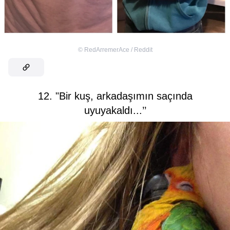
©
RedArremerAce / Reddit
12. "Bir kuş, arkadaşımın saçında
uyuyakaldı...’’