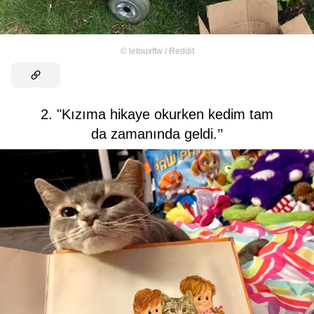
©
letouxftw / Reddit
2. "Kızıma hikaye okurken kedim tam
da zamanında geldi.’’