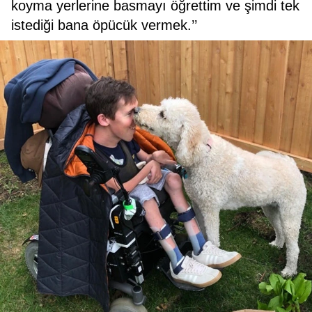
koyma yerlerine basmayı öğrettim ve şimdi tek
istediği bana öpücük vermek.’’