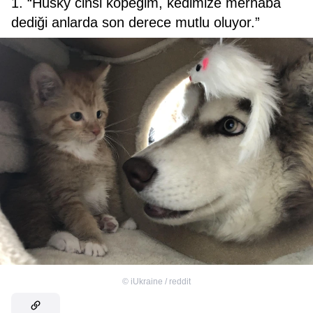
1. “Husky cinsi köpeğim, kedimize merhaba
dediği anlarda son derece mutlu oluyor.”
©
iUkraine / reddit