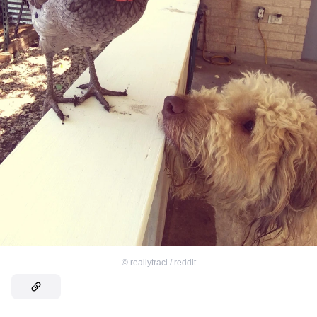
©
reallytraci / reddit