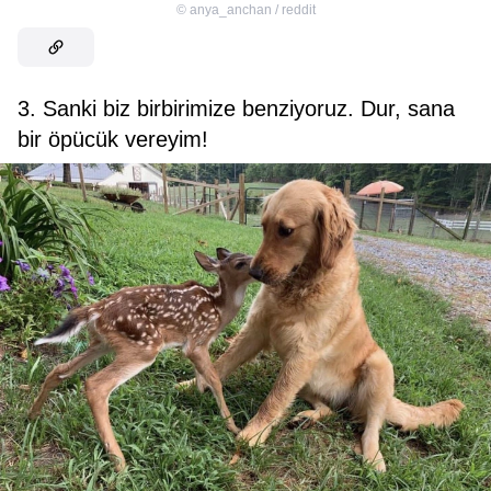
©
anya_anchan / reddit
3. Sanki biz birbirimize benziyoruz. Dur, sana
bir öpücük vereyim!