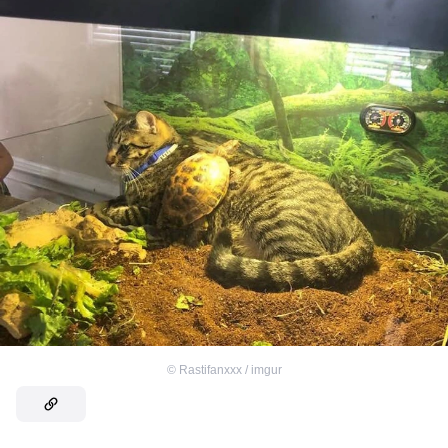
©
Rastifanxxx / imgur