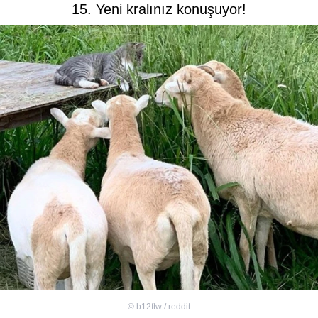
15. Yeni kralınız konuşuyor!
©
b12ftw / reddit