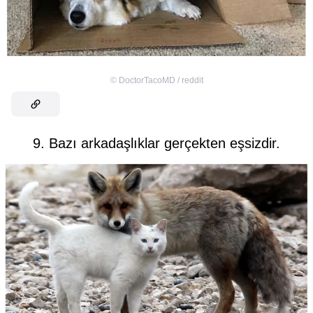
©
DoctorTacoMD / reddit
9. Bazı arkadaşlıklar gerçekten eşsizdir.