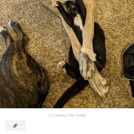
©
Conway2709 / reddit