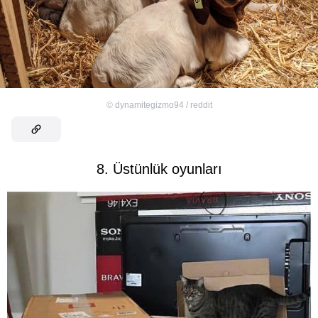
©
dynamitegizmo94 / reddit
8. Üstünlük oyunları