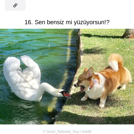
16. Sen bensiz mi yüzüyorsun!?
©
Good_Natured_Guy / reddit