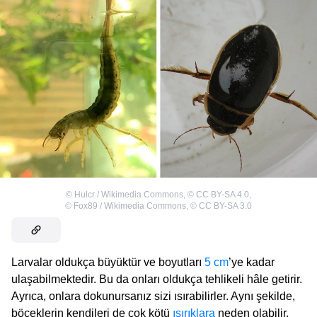
©
Hulcr / Wikimedia Commons
,
©
CC BY-SA 4.0
,
©
Fox89 / Wikimedia Commons
,
©
CC BY-SA 3.0
Larvalar oldukça büyüktür ve boyutları
5 cm
’ye kadar
ulaşabilmektedir. Bu da onları oldukça tehlikeli hâle getirir.
Ayrıca, onlara dokunursanız sizi ısırabilirler. Aynı şekilde,
böceklerin kendileri de çok kötü
ısırıklara
neden olabilir.