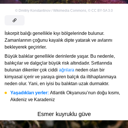
©
Dmitriy Konstantinov / Wikimedia Commons
,
©
CC BY-SA 3.0
İskorpit balığı genellikle kıyı bölgelerinde bulunur.
Zamanlarının çoğunu kayalık dipte yatarak ve avlarını
bekleyerek geçirirler.
Büyük balıklar genellikle derinlerde yaşar. Bu nedenle,
balıkçılar ve dalgıçlar büyük risk altındadır. Sırtlarında
bulunan dikenler çok ciddi
ağrılara
neden olan bir
kimyasal içerir ve yaraya giren balçık da iltihaplanmaya
neden olur. Yani, en iyisi bu balıktan uzak durmaktır.
Yaşadıkları yerler:
Atlantik Okyanusu’nun doğu kısmı,
Akdeniz ve Karadeniz
Esmer kuyruklu güve