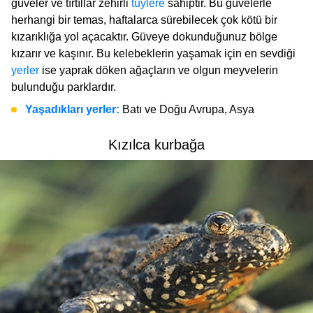
güveler ve tırtıllar zehirli
tüylere
sahiptir. Bu güvelerle
herhangi bir temas, haftalarca sürebilecek çok kötü bir
kızarıklığa yol açacaktır. Güveye dokunduğunuz bölge
kızarır ve kaşınır. Bu kelebeklerin yaşamak için en sevdiği
yerler
ise yaprak döken ağaçların ve olgun meyvelerin
bulunduğu parklardır.
Yaşadıkları yerler:
Batı ve Doğu Avrupa, Asya
Kızılca kurbağa