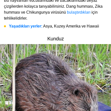
Bu hayvanları vücutlarındaki ve bacaklarındaki beyaz
çizgilerden kolayca tanıyabilirsiniz. Dang humması, Zika
humması ve Chikungunya virüsünü
bulaştırdıkları
için
tehlikelidirler.
Yaşadıkları yerler:
Asya, Kuzey Amerika ve Hawaii
Kunduz