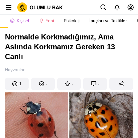
Kişisel
Yeni
Psikoloji
İpuçları ve Taktikler
Normalde Korkmadığımız, Ama
Aslında Korkmamız Gereken 13
Canlı
Hayvanlar
1
-
-
-