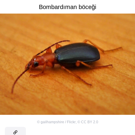
Bombardıman böceği
©
gailhampshire / Flickr
,
©
CC BY 2.0