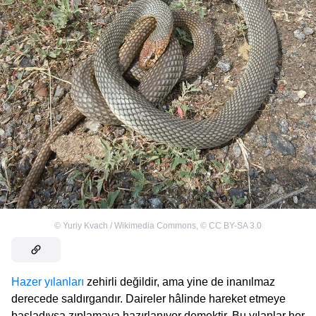
©
Yuriy Kvach / Wikimedia Commons
,
©
CC BY-SA 3.0
Hazer yılanları
zehirli değildir, ama yine de inanılmaz
derecede saldırgandır. Daireler hâlinde hareket etmeye
başladıysa zıplamaya hazırlanıyor demektir. Bu yılanlar her