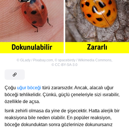
©
GLady / Pixabay.com
,
©
spacebirdy / Wikimedia Commons
,
©
CC-BY-SA-3.0
Çoğu
uğur böceği
türü zararsızdır. Ancak, alacalı uğur
böceği tehlikelidir. Çünkü, güçlü çeneleriyle sizi ısırabilir,
özellikle de açsa.
Isırık zehirli olmasa da yine de şişecektir. Hatta alerjik bir
reaksiyona bile neden olabilir. En popüler reaksiyon,
böceğe dokunduktan sonra gözlerinize dokunursanız