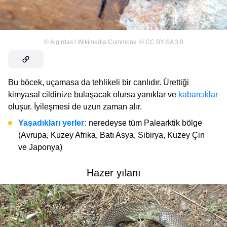
©
Algirdas / Wikimedia Commons
,
©
CC BY-SA 3.0
Bu böcek, uçamasa da tehlikeli bir canlıdır. Ürettiği
kimyasal cildinize bulaşacak olursa yanıklar ve
kabarcıklar
oluşur. İyileşmesi de uzun zaman alır.
Yaşadıkları yerler:
neredeyse tüm Palearktik bölge
(Avrupa, Kuzey Afrika, Batı Asya, Sibirya, Kuzey Çin
ve Japonya)
Hazer yılanı