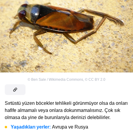
©
Ben Sale / Wikimedia Commons
,
©
CC BY 2.0
Sırtüstü yüzen böcekler tehlikeli görünmüyor olsa da onları
hafife almamalı veya onlara dokunmamalısınız. Çok sık
olmasa da yine de burunlarıyla derinizi delebilirler.
Yaşadıkları yerler:
Avrupa ve Rusya