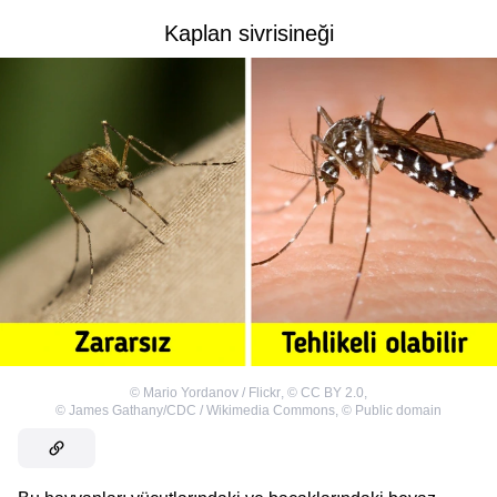
Kaplan sivrisineği
©
Mario Yordanov / Flickr
,
©
CC BY 2.0
,
©
James Gathany/CDC / Wikimedia Commons
,
©
Public domain