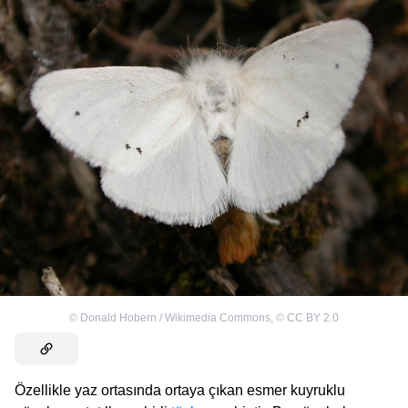
©
Donald Hobern / Wikimedia Commons
,
©
CC BY 2.0
Özellikle yaz ortasında ortaya çıkan esmer kuyruklu