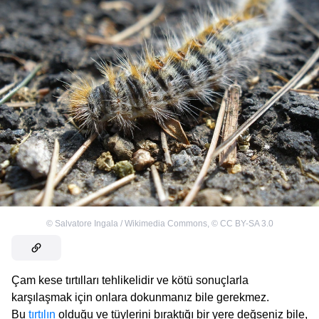
©
Salvatore Ingala / Wikimedia Commons
,
©
CC BY-SA 3.0
Çam kese tırtılları tehlikelidir ve kötü sonuçlarla
karşılaşmak için onlara dokunmanız bile gerekmez.
Bu
tırtılın
olduğu ve tüylerini bıraktığı bir yere değseniz bile,