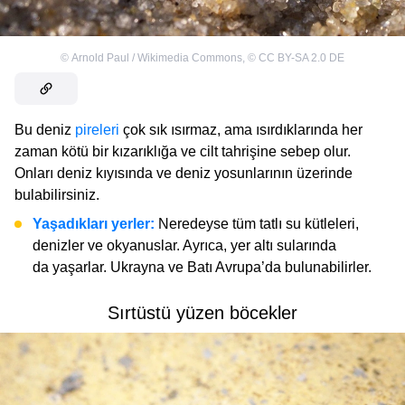
©
Arnold Paul / Wikimedia Commons
,
©
CC BY-SA 2.0 DE
Bu deniz
pireleri
çok sık ısırmaz, ama ısırdıklarında her
zaman kötü bir kızarıklığa ve cilt tahrişine sebep olur.
Onları deniz kıyısında ve deniz yosunlarının üzerinde
bulabilirsiniz.
Yaşadıkları yerler:
Neredeyse tüm tatlı su kütleleri,
denizler ve okyanuslar. Ayrıca, yer altı sularında
da yaşarlar. Ukrayna ve Batı Avrupa’da bulunabilirler.
Sırtüstü yüzen böcekler