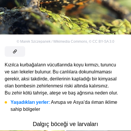
©
Marek Szczepanek / Wikimedia Commons
,
©
CC BY-SA 3.0
Kızılca kurbağaların vücutlarında koyu kırmızı, turuncu
ve sarı lekeler bulunur. Bu canlılara dokunulmaması
gerekir, aksi takdirde, derilerinin kapladığı bir kimyasal
olan bombesin zehirlenmesi riski altında kalırsınız.
Bu zehir kötü tahrişe, ateşe ve baş ağrısına neden olur.
Yaşadıkları yerler:
Avrupa ve Asya’da ılıman iklime
sahip bölgeler
Dalgıç böceği ve larvaları