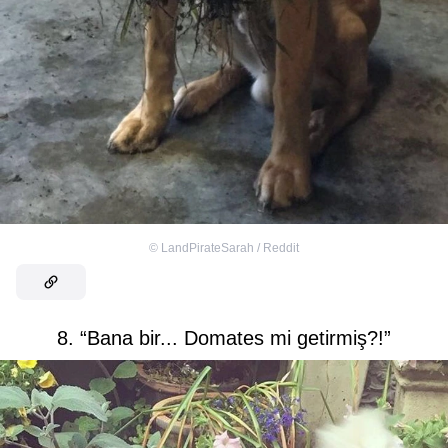
©
LandPirateSarah / Reddit
8. “Bana bir... Domates mi getirmiş?!”