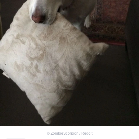
©
ZombieScorpion / Reddit