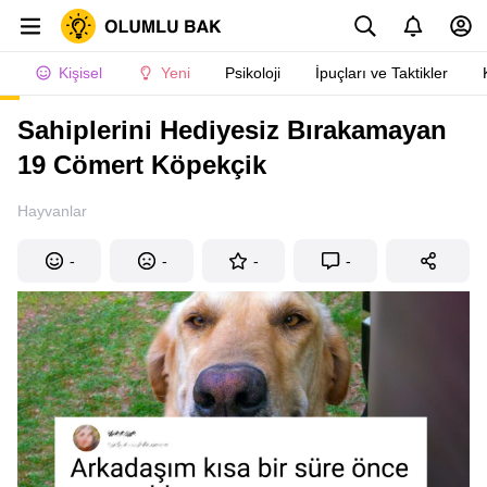
Kişisel
Yeni
Psikoloji
İpuçları ve Taktikler
Sahiplerini Hediyesiz Bırakamayan
19 Cömert Köpekçik
Hayvanlar
-
-
-
-