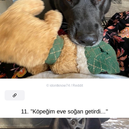
©
idontknow74 / Reddit
11. "Köpeğim eve soğan getirdi...’’