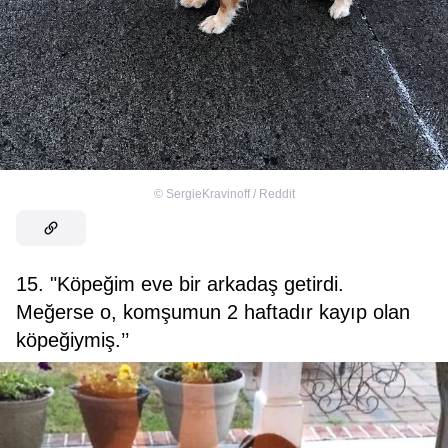
©
SergieKravinoff / Reddit
15. "Köpeğim eve bir arkadaş getirdi.
Meğerse o, komşumun 2 haftadır kayıp olan
köpeğiymiş.’’