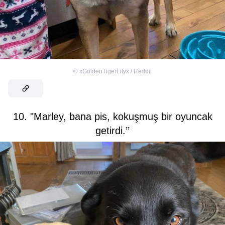
©
xGoldenTigerLilyx / Reddit
10. "Marley, bana pis, kokuşmuş bir oyuncak
getirdi.’’