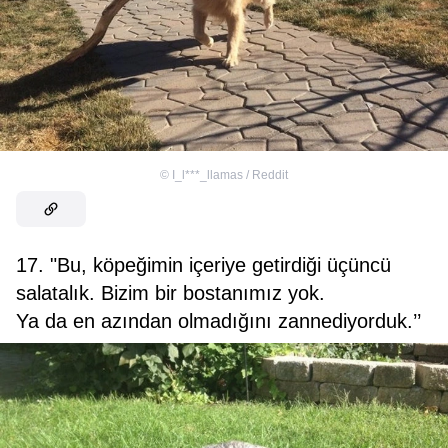
©
I_l***_llamas / Reddit
17. "Bu, köpeğimin içeriye getirdiği üçüncü
salatalık. Bizim bir bostanımız yok.
Ya da en azından olmadığını zannediyorduk.’’