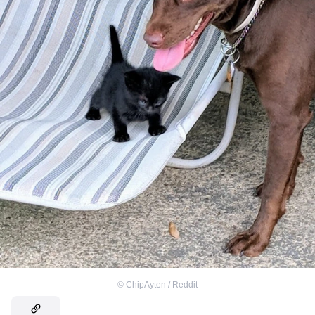
©
ChipAyten / Reddit