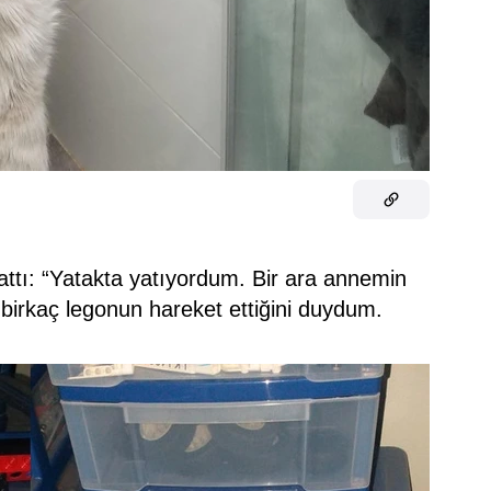
attı: “Yatakta yatıyordum. Bir ara annemin
 birkaç legonun hareket ettiğini duydum.