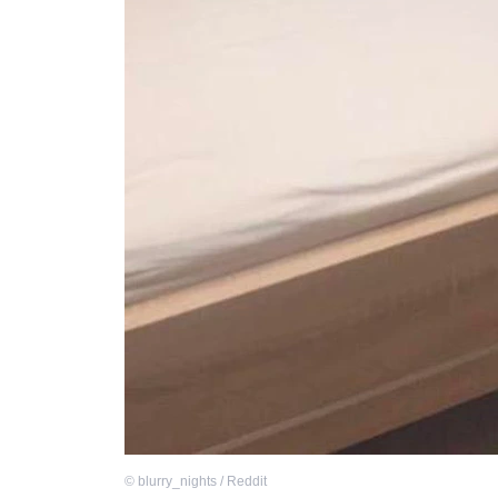
©
blurry_nights / Reddit