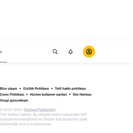
er
Bize ulaşın
Gizlilik Politikası
Telif hakkı politikası
Çerez Politikası
Hizmet kullanım şartları
Site Haritası
Onayı güncelleyin
© 2014–2026
TheSoul Publishing
.
Tüm hakları saklıdır. Bu sitedeki bütün materyaller telif
hakkıyla korunmaktadır ve Olumlu Bak tarafından yetki
verilmediği sürece kullanılamaz.