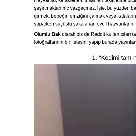
Hayvanlar, karakterleri, insanları taklit etme biç
şaşırtmaktan hiç vazgeçmez. İşte, bu yüzden ba
girmek, bebeğin emziğini çalmak veya kafalarını 
yaparken suçüstü yakalanan evcil hayvanlarının 
Olumlu Bak
olarak biz de Reddit kullanıcıları 
fotoğraflarının bir listesini yapıp burada yayınl
1. “Kedimi tam 