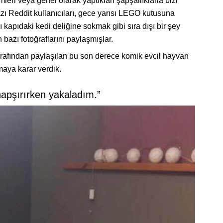
imleri veya genel olarak yaptıkları şapşallıklarla bizi
zı Reddit kullanıcıları, gece yarısı LEGO kutusuna
kapıdaki kedi deliğine sokmak gibi sıra dışı bir şey
bazı fotoğraflarını paylaşmışlar.
tarafından paylaşılan bu son derece komik evcil hayvan
amaya karar verdik.
hapşırırken yakaladım.”