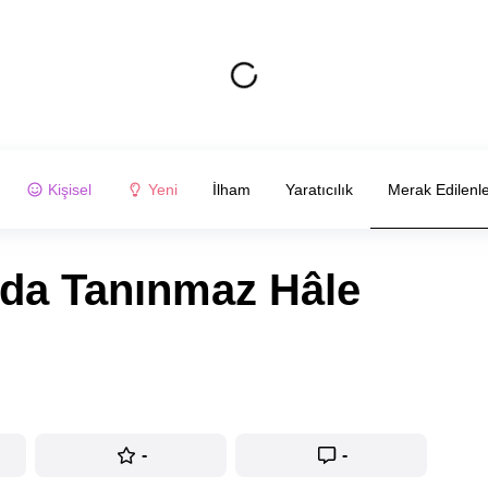
Kişisel
Yeni
İlham
Yaratıcılık
Merak Edilenl
nda Tanınmaz Hâle
-
-