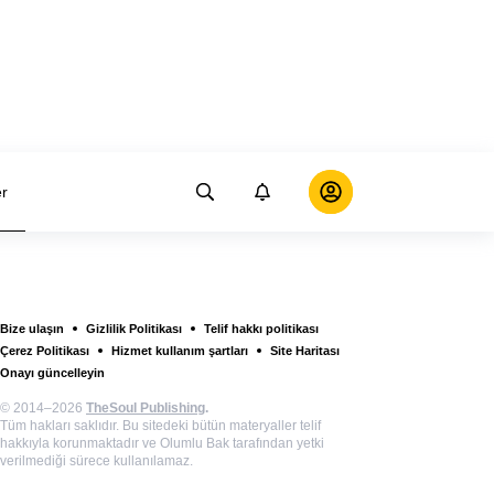
er
Bize ulaşın
Gizlilik Politikası
Telif hakkı politikası
Çerez Politikası
Hizmet kullanım şartları
Site Haritası
Onayı güncelleyin
© 2014–2026
TheSoul Publishing
.
Tüm hakları saklıdır. Bu sitedeki bütün materyaller telif
hakkıyla korunmaktadır ve Olumlu Bak tarafından yetki
verilmediği sürece kullanılamaz.