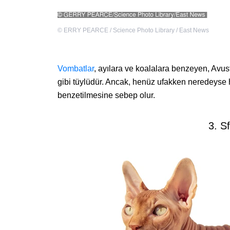
©
ERRY PEARCE / Science Photo Library / East News
Vombatlar
, ayılara ve koalalara benzeyen, Avus
gibi tüylüdür. Ancak, henüz ufakken neredeyse h
benzetilmesine sebep olur.
3. S