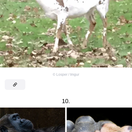
©
Losper / Imgur
10.