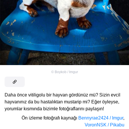
©
Boykob / Imgur
Daha önce vitiligolu bir hayvan gördünüz mü? Sizin evcil
hayvanınız da bu hastalıktan mustarip mi? Eğer öyleyse,
yorumlar kısmında bizimle fotoğraflarını paylaşın!
Ön izleme fotoğrafı kaynağı
Bennyrae2424 / Imgur
,
VoronNSK / Pikabu