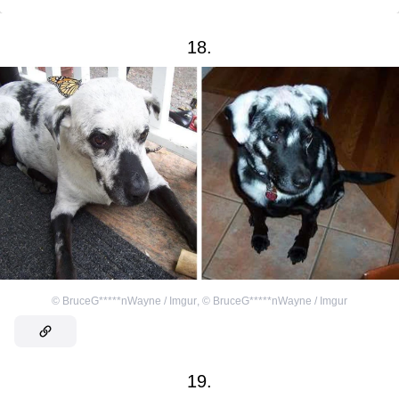
18.
©
BruceG*****nWayne / Imgur
,
©
BruceG*****nWayne / Imgur
19.