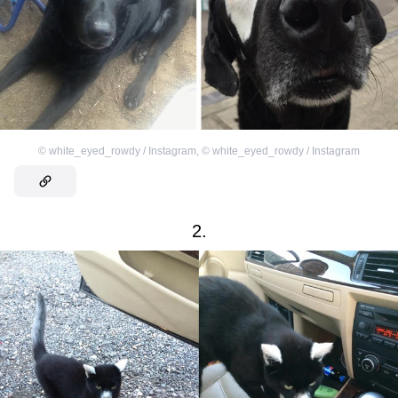
©
white_eyed_rowdy / Instagram
,
©
white_eyed_rowdy / Instagram
2.