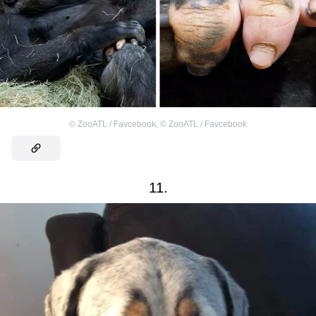
©
ZooATL / Favcebook
,
©
ZooATL / Favcebook
11.