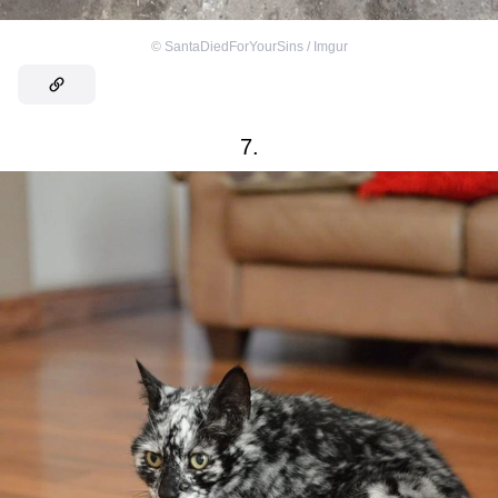
©
SantaDiedForYourSins / Imgur
7.