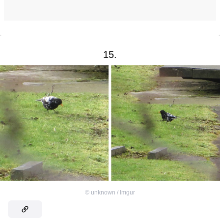
15.
©
unknown / Imgur