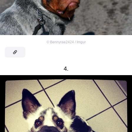
©
Bennyrae2424 / Imgur
4.