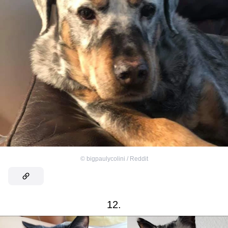
©
bigpaulycolini / Reddit
12.