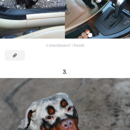
©
EdenBlade47 / Reddit
3.