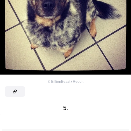
©
BillionBeast / Reddit
5.