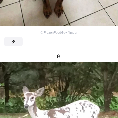
©
FrozenFoodGuy / Imgur
9.