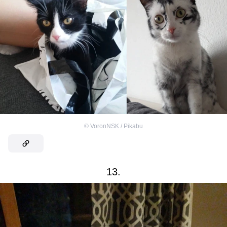
©
VoronNSK / Pikabu
13.