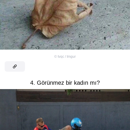
©
tvqc / Imgur
4. Görünmez bir kadın mı?