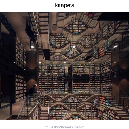
kitapevi
©
westondeboer / Reddit