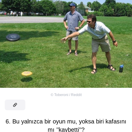
©
Toberoni / Reddit
6. Bu yalnızca bir oyun mu, yoksa biri kafasını
mı ’’kaybetti’’?