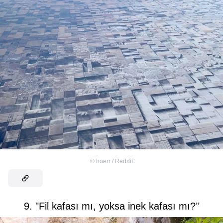
©
hoerr / Reddit
9. "Fil kafası mı, yoksa inek kafası mı?’’