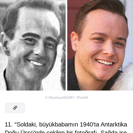
©
MaximusWolf97 / Reddit
11. “Soldaki, büyükbabamın 1940’ta Antarktika
Doğu Üssü’nde çekilen bir fotoğrafı. Sağda ise