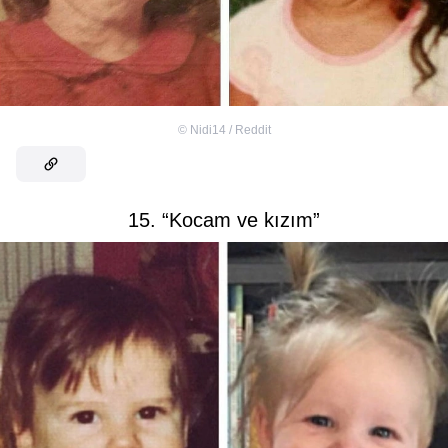
©
Nidi14 / Reddit
15. “Kocam ve kızım”