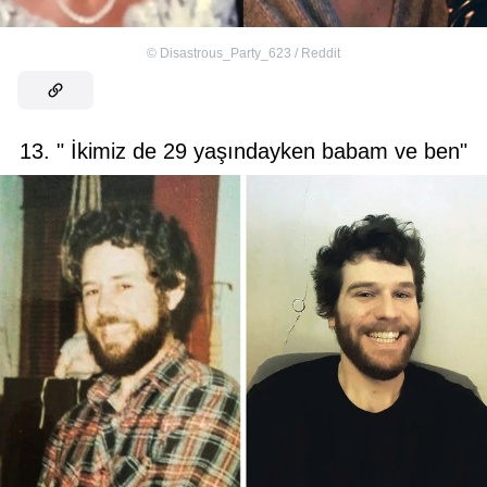
©
Disastrous_Party_623 / Reddit
13. " İkimiz de 29 yaşındayken babam ve ben"