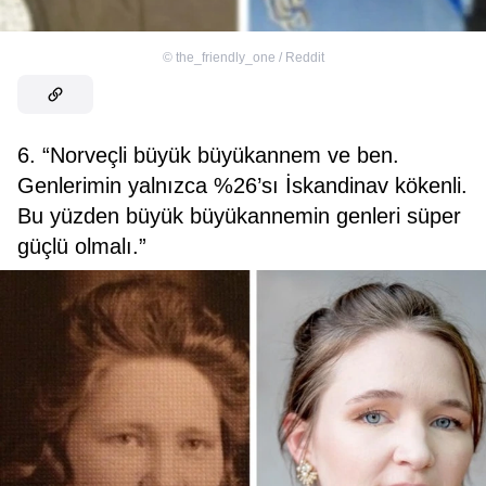
©
the_friendly_one / Reddit
6. “Norveçli büyük büyükannem ve ben.
Genlerimin yalnızca %26’sı İskandinav kökenli.
Bu yüzden büyük büyükannemin genleri süper
güçlü olmalı.”