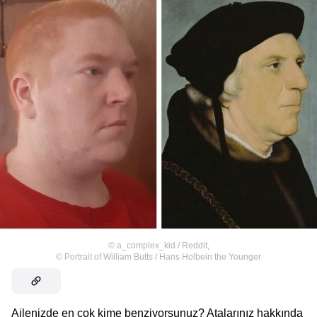
©
a_complex_kid / Reddit
,
©
Portrait of William Butts / Hans Holbein the Younger
Ailenizde en çok kime benziyorsunuz? Atalarınız hakkında