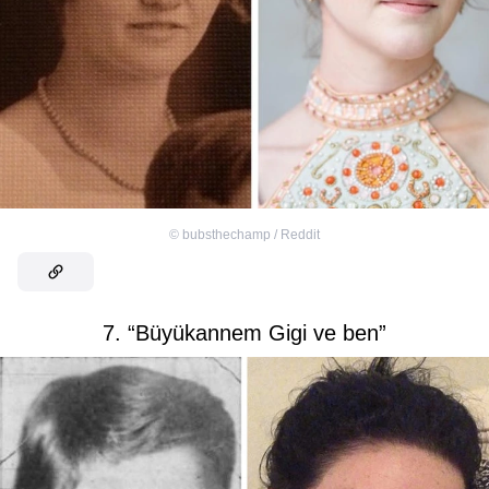
©
bubsthechamp / Reddit
7. “Büyükannem Gigi ve ben”