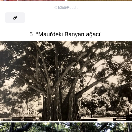
©
h3idi/Reddit
5. “Maui’deki Banyan ağacı”