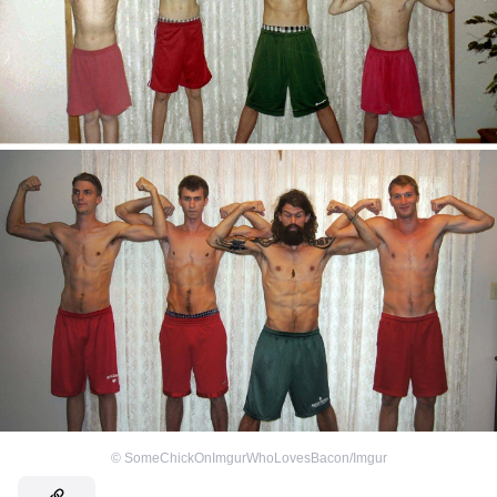
©
SomeChickOnImgurWhoLovesBacon/Imgur