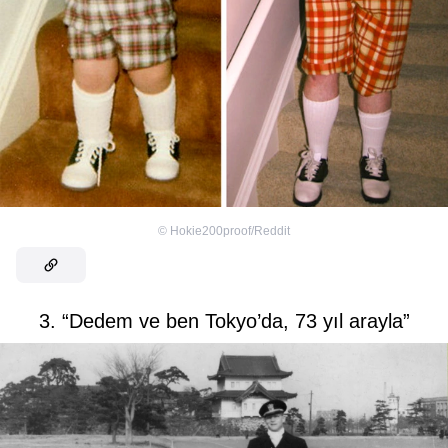
©
Hokie200proof/Reddit
3. “Dedem ve ben Tokyo’da, 73 yıl arayla”