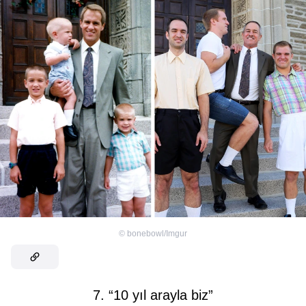
©
bonebowl/Imgur
7. “10 yıl arayla biz”