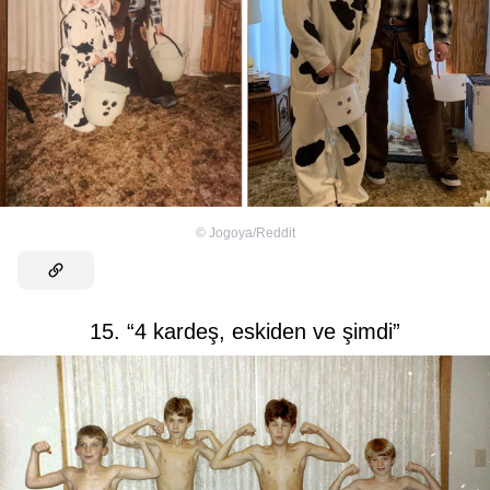
©
Jogoya/Reddit
15. “4 kardeş, eskiden ve şimdi”