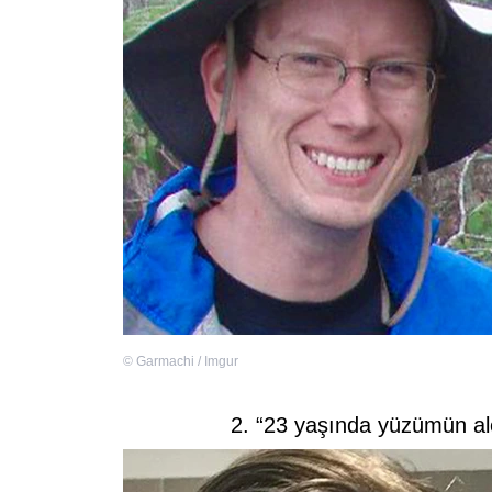
©
Garmachi / Imgur
2. “23 yaşında yüzümün ale