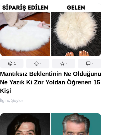
1
-
-
-
Mantıksız Beklentinin Ne Olduğunu
Ne Yazık Ki Zor Yoldan Öğrenen 15
Kişi
İlginç Şeyler