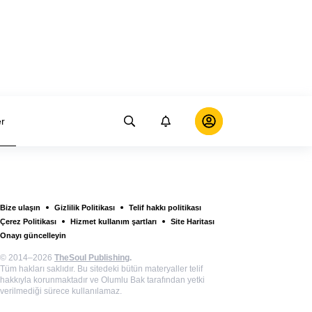
er
Bize ulaşın
Gizlilik Politikası
Telif hakkı politikası
Çerez Politikası
Hizmet kullanım şartları
Site Haritası
Onayı güncelleyin
© 2014–2026
TheSoul Publishing
.
Tüm hakları saklıdır. Bu sitedeki bütün materyaller telif
hakkıyla korunmaktadır ve Olumlu Bak tarafından yetki
verilmediği sürece kullanılamaz.