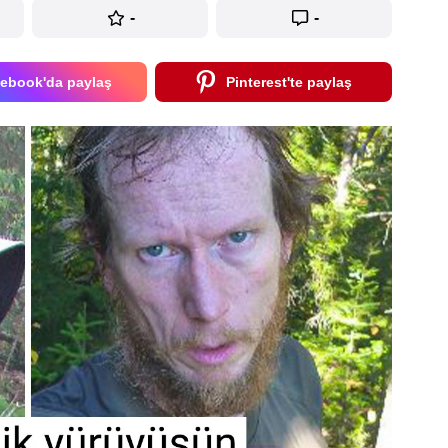
-
-
ebook'da paylaş
Pinterest'te paylaş