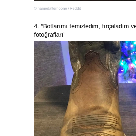
©
namedafternoone / Reddit
4. “Botlarımı temizledim, fırçaladım v
fotoğrafları”