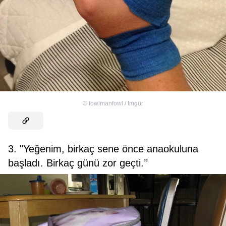
©
fowlmanfowl / Imgur
3. "Yeğenim, birkaç sene önce anaokuluna
başladı. Birkaç günü zor geçti.’’