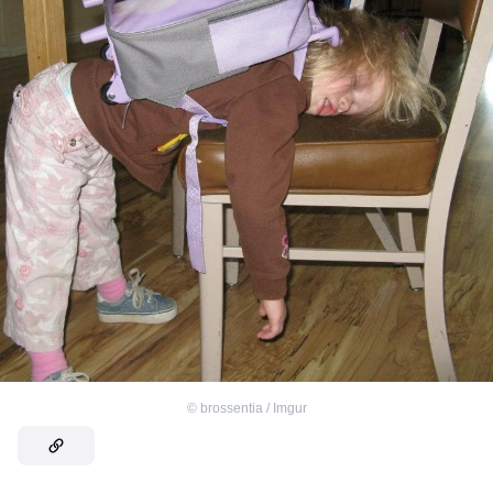
©
brossentia / Imgur