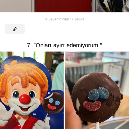
©
SeventhMind7 / Reddit
7. "Onları ayırt edemiyorum.’’