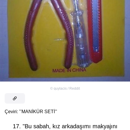
©
quylacis / Reddit
Çeviri: ’’MANİKÜR SETİ’’
17. "Bu sabah, kız arkadaşımı makyajını