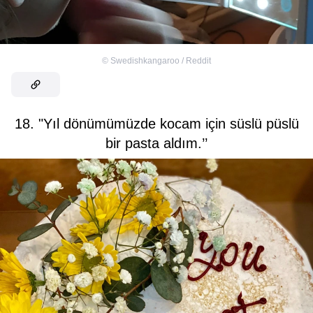
©
Swedishkangaroo / Reddit
18. "Yıl dönümümüzde kocam için süslü püslü
bir pasta aldım.’’