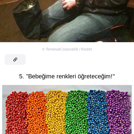
©
TerminalCorporal06 / Reddit
5. "Bebeğime renkleri öğreteceğim!’’