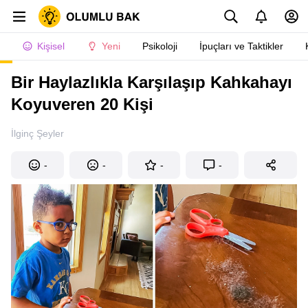
Kişisel
Yeni
Psikoloji
İpuçları ve Taktikler
Bir Haylazlıkla Karşılaşıp Kahkahayı
Koyuveren 20 Kişi
İlginç Şeyler
-
-
-
-