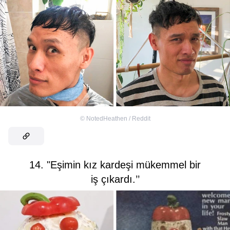
©
NotedHeathen / Reddit
14. "Eşimin kız kardeşi mükemmel bir
iş çıkardı.’’