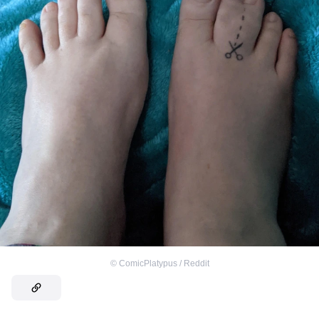
©
ComicPlatypus / Reddit