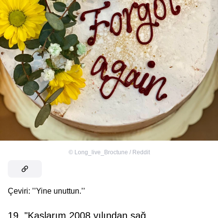
©
Long_live_Broctune / Reddit
Çeviri: ’’Yine unuttun.’’
19. "Kaşlarım 2008 yılından sağ