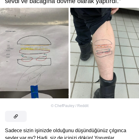
sevdi ve bacağına dövme olarak yaptırdı.”
©
ChefPauley / Reddit
Sadece sizin işinizde olduğunu düşündüğünüz çılgınca
şeyler var mı? Hadi, siz de içinizi dökün! Yorumlar