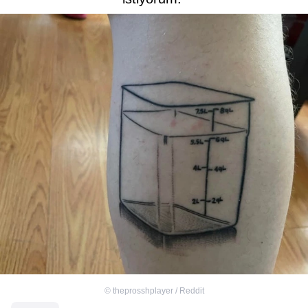
©
theprosshplayer / Reddit