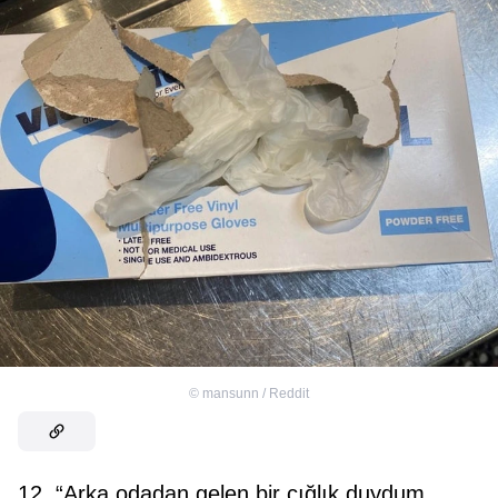
©
mansunn / Reddit
12. “Arka odadan gelen bir çığlık duydum