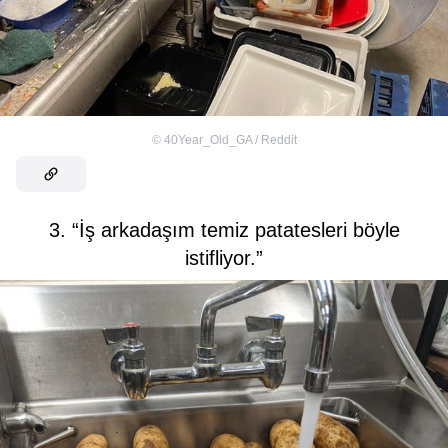
©
40Year_Old_GA / Reddit
3. “İş arkadaşım temiz patatesleri böyle
istifliyor.”