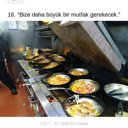
16. “Bize daha büyük bir mutfak gerekecek.”
©
D****_BY_ROBOTS / Reddit