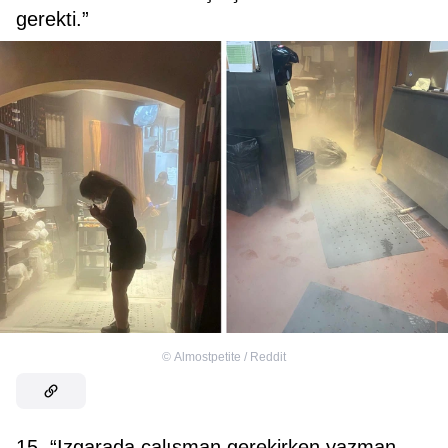
gerekti.”
©
Almostpetite / Reddit
15. “Izgarada çalışman gerekirken yazman