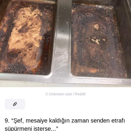
©
Unknown user / Reddit
9. “Şef, mesaiye kaldığın zaman senden etrafı
süpürmeni isterse...”