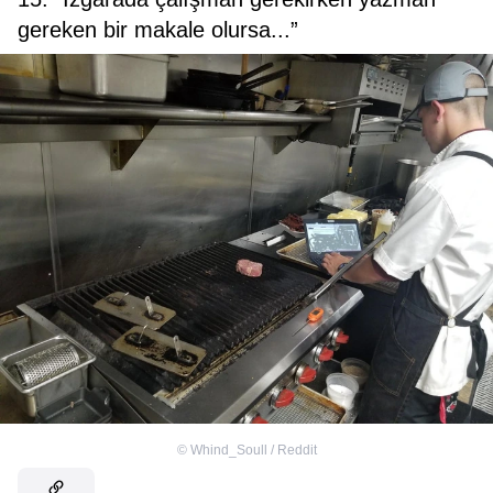
gereken bir makale olursa...”
©
Whind_Soull / Reddit