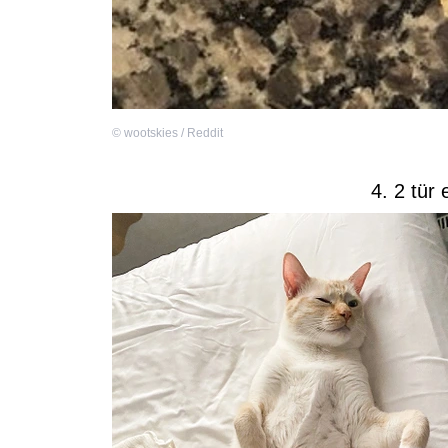
©
wootskies / Reddit
4. 2 tür 