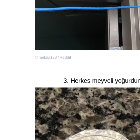
©
mekira123 / Reddit
3. Herkes meyveli yoğurdu