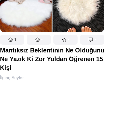
1
-
-
-
Mantıksız Beklentinin Ne Olduğunu
Ne Yazık Ki Zor Yoldan Öğrenen 15
Kişi
İlginç Şeyler