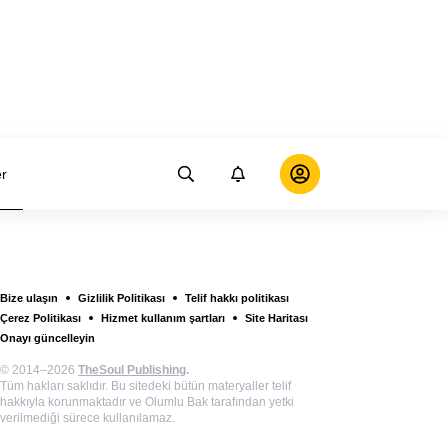
er
Bize ulaşın
Gizlilik Politikası
Telif hakkı politikası
Çerez Politikası
Hizmet kullanım şartları
Site Haritası
Onayı güncelleyin
© 2014–2026
TheSoul Publishing
.
Tüm hakları saklıdır. Bu sitedeki bütün materyaller telif
hakkıyla korunmaktadır ve Olumlu Bak tarafından yetki
verilmediği sürece kullanılamaz.