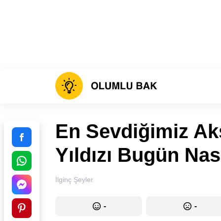
En Sevdiğimiz Aks
Yıldızı Bugün Nas
İlginç Şeyler
-
-