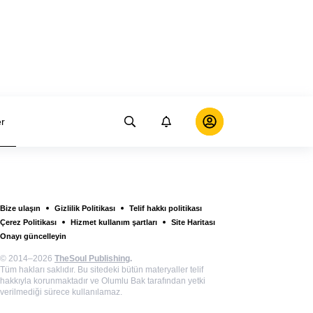
er
Bize ulaşın
Gizlilik Politikası
Telif hakkı politikası
Çerez Politikası
Hizmet kullanım şartları
Site Haritası
Onayı güncelleyin
© 2014–2026
TheSoul Publishing
.
Tüm hakları saklıdır. Bu sitedeki bütün materyaller telif
hakkıyla korunmaktadır ve Olumlu Bak tarafından yetki
verilmediği sürece kullanılamaz.