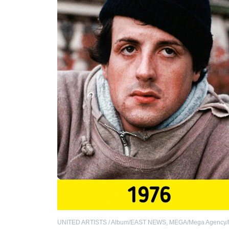
UNITED ARTISTS / Album/EAST NEWS
,
MEGA/Mega Agency/