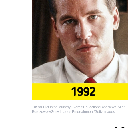
TriStar Pictures/Courtesy Everett Collection/East News
,
Allen
Berezovsky/Getty Images Entertainment/Getty Images