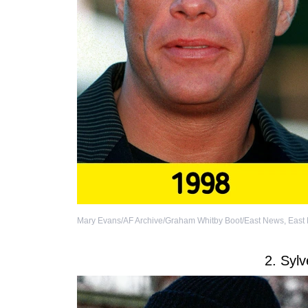
Mary Evans/AF Archive/Graham Whitby Boot/East News
,
East
2. Sylv