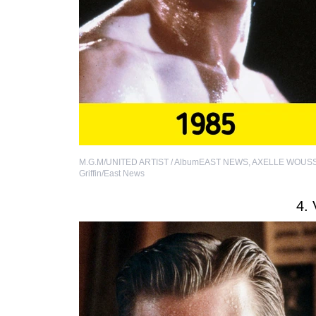
M.G.M/UNITED ARTIST / AlbumEAST NEWS
,
AXELLE WOUSS
Griffin/East News
4. 