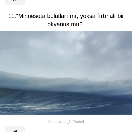
11.“Minnesota bulutları mı, yoksa fırtınalı bir
okyanus mu?”
©
dannyboi_1 / Reddit