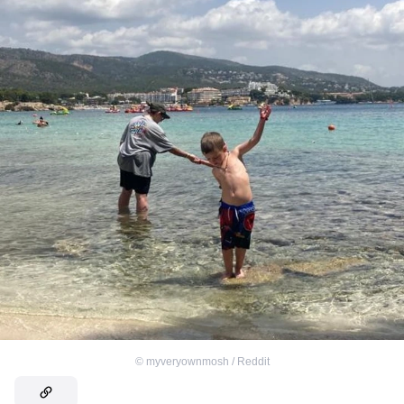
©
myveryownmosh / Reddit