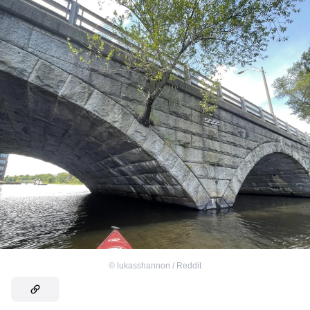
©
lukasshannon / Reddit