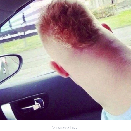
©
lifonaut / Imgur