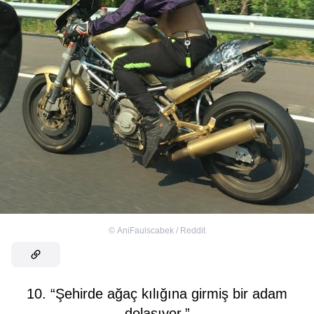
©
AniFaulscabek / Reddit
10. “Şehirde ağaç kılığına girmiş bir adam
dolaşıyor.”