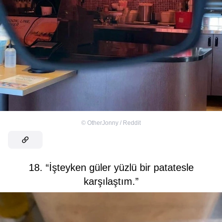
©
OtherJonny / Reddit
18. “İşteyken güler yüzlü bir patatesle
karşılaştım.”