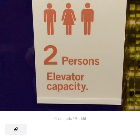
©
em_pdx / Reddit