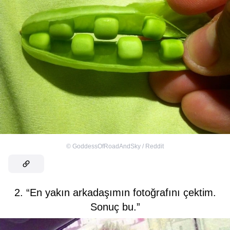
©
GoddessOfRoadAndSky / Reddit
2. “En yakın arkadaşımın fotoğrafını çektim.
Sonuç bu.”