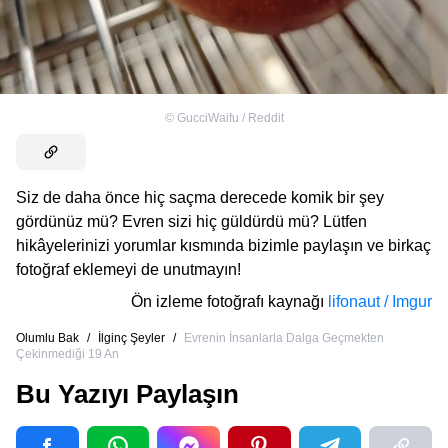
©
GucciWaifu / Reddit
Siz de daha önce hiç saçma derecede komik bir şey
gördünüz mü? Evren sizi hiç güldürdü mü? Lütfen
hikâyelerinizi yorumlar kısmında bizimle paylaşın ve birkaç
fotoğraf eklemeyi de unutmayın!
Ön izleme fotoğrafı kaynağı
lifonaut / Imgur
Olumlu Bak
/
İlginç Şeyler
/
Evrenin İnsanlarla Dalga Geçmekten
Çekinmediği 19 An
Bu Yazıyı Paylaşın