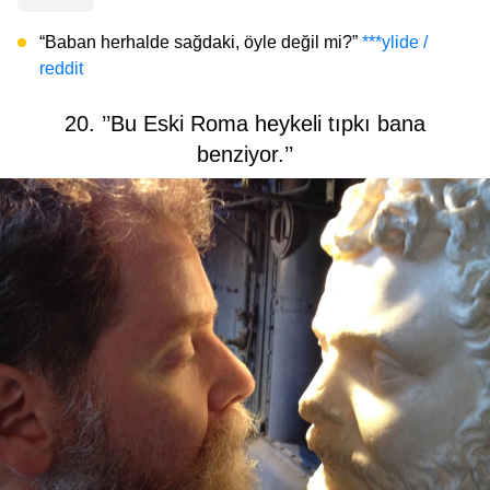
“Baban herhalde sağdaki, öyle değil mi?”
***ylide /
reddit
20. ’’Bu Eski Roma heykeli tıpkı bana
benziyor.’’