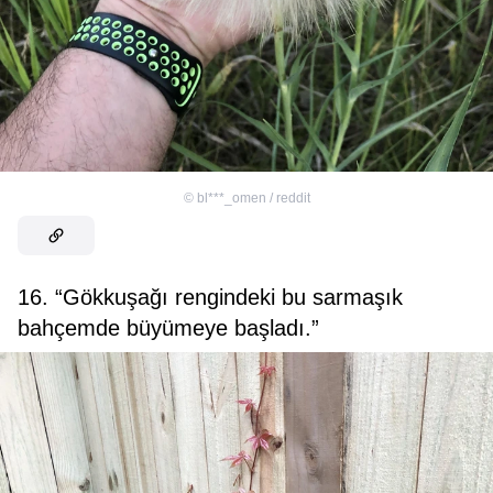
©
bl***_omen / reddit
16. “Gökkuşağı rengindeki bu sarmaşık
bahçemde büyümeye başladı.”