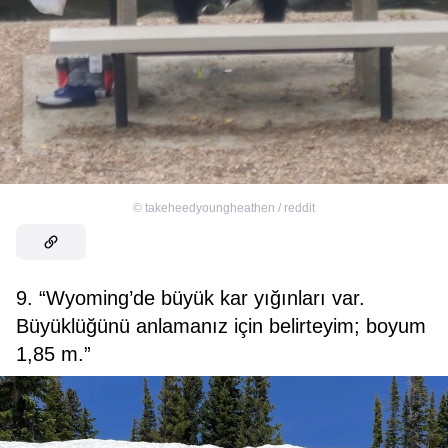
©
takeheedyoungheathen / reddit
9. “Wyoming’de büyük kar yığınları var.
Büyüklüğünü anlamanız için belirteyim; boyum
1,85 m.”