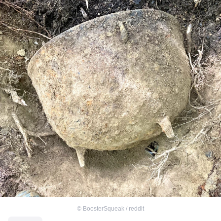
©
BoosterSqueak / reddit