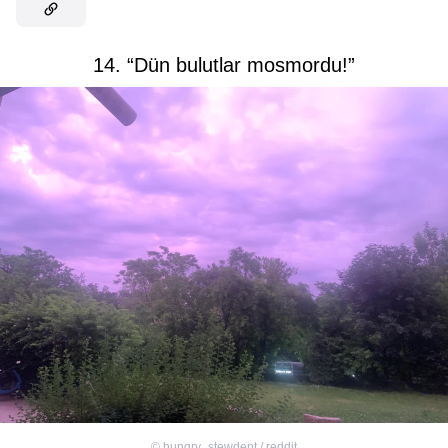
14. “Dün bulutlar mosmordu!”
©
hungry_stewdent / reddit