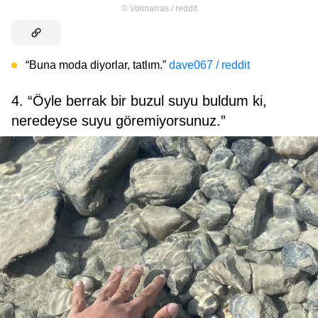
©
Volmarras / reddit
“Buna moda diyorlar, tatlım.”
dave067 / reddit
4. “Öyle berrak bir buzul suyu buldum ki,
neredeyse suyu göremiyorsunuz.”