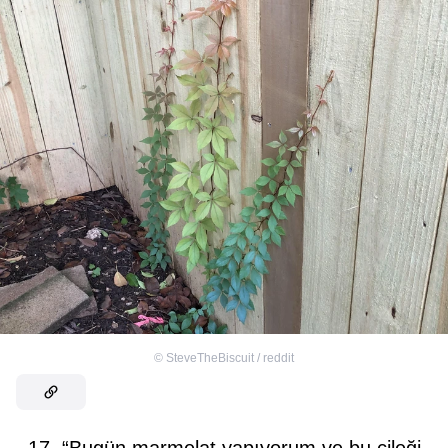
©
SteveTheBiscuit / reddit
17. “Bugün marmelat yapıyorum ve bu çileği