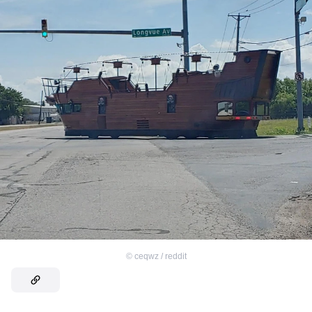
©
ceqwz / reddit