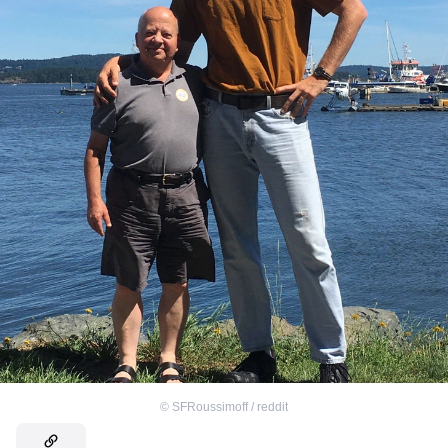
©
SFRoussimoff / reddit