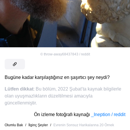
©
throw-away68437843 / reddit
Bugüne kadar karşılaştığınız en şaşırtıcı şey neydi?
Lütfen dikkat
: Bu bölüm, 2022 Şubat’ta kaynak bilgilerle
olan uyuşmazlıkların düzeltilmesi amacıyla
güncellenmiştir.
Ön izleme fotoğrafı kaynağı
_Ineption / reddit
Olumlu Bak
/
İlginç Şeyler
/
Evrenin Sonsuz Harikalarına 20 Örnek