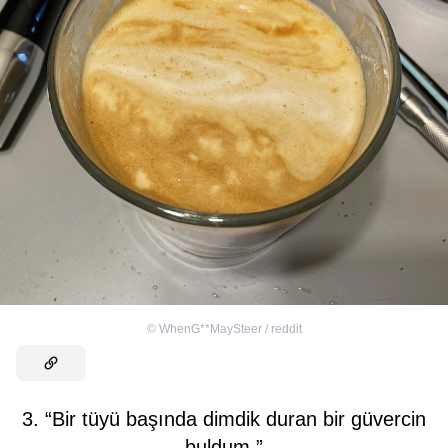
©
WhenG**MaySteer / reddit
3. “Bir tüyü başında dimdik duran bir güvercin
buldum.”