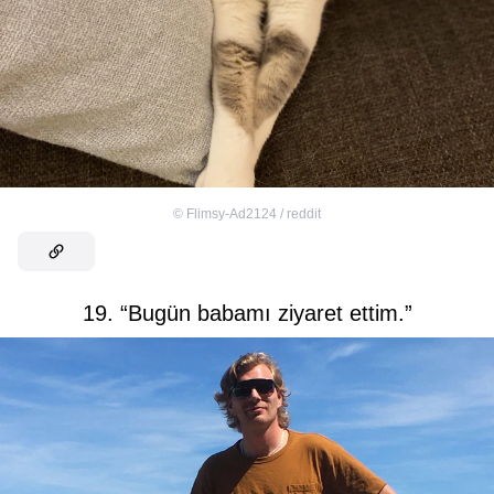
©
Flimsy-Ad2124 / reddit
19. “Bugün babamı ziyaret ettim.”