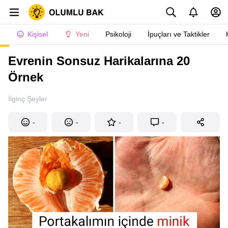
Kişisel
Yeni
Psikoloji
İpuçları ve Taktikler
Evrenin Sonsuz Harikalarına 20
Örnek
İlginç Şeyler
-
-
-
-