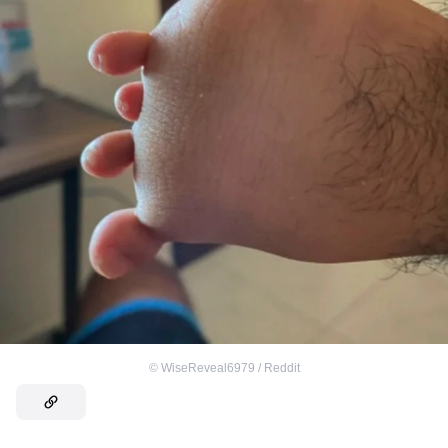
©
WiseReveal6979 / Reddit