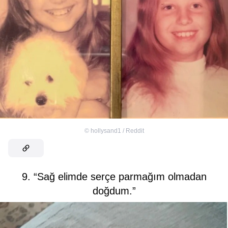
©
hollysand1 / Reddit
9. “Sağ elimde serçe parmağım olmadan
doğdum.”