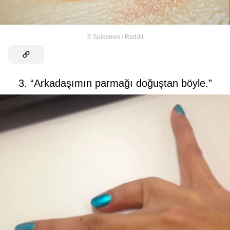
©
Spikenws / Reddit
3. “Arkadaşımın parmağı doğuştan böyle.”