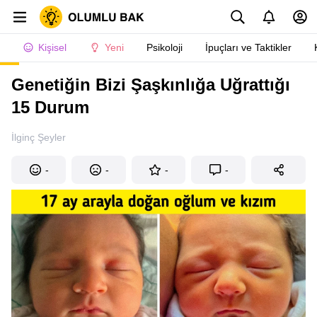
Kişisel
Yeni
Psikoloji
İpuçları ve Taktikler
Genetiğin Bizi Şaşkınlığa Uğrattığı
15 Durum
İlginç Şeyler
-
-
-
-