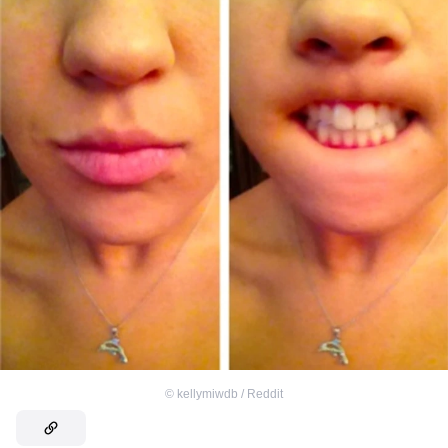
©
kellymiwdb / Reddit