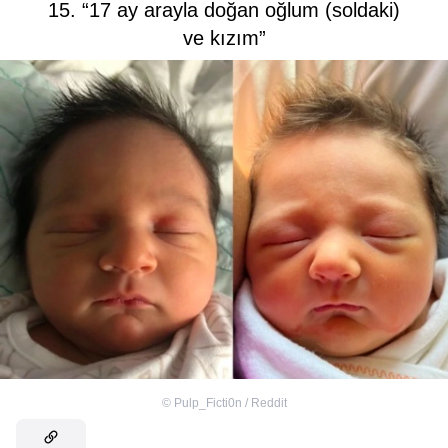
15. “17 ay arayla doğan oğlum (soldaki)
ve kızım”
©
Pulp_Ficti0n / Reddit