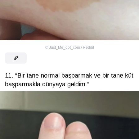
©
Just_Me_dot_com / Reddit
11. “Bir tane normal başparmak ve bir tane küt
başparmakla dünyaya geldim.”