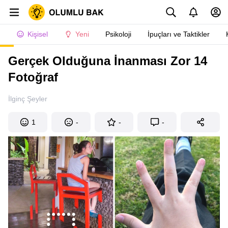
Kişisel
Yeni
Psikoloji
İpuçları ve Taktikler
Gerçek Olduğuna İnanması Zor 14
Fotoğraf
İlginç Şeyler
1
-
-
-