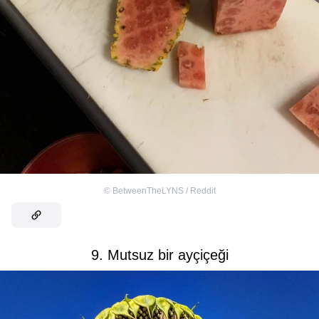
©
BetweenTheLYNS / Reddit
9. Mutsuz bir ayçiçeği