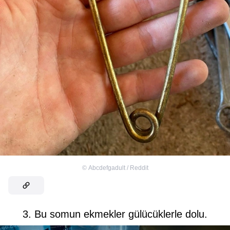
©
Abcdefgadult / Reddit
3. Bu somun ekmekler gülücüklerle dolu.