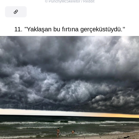
©
PunchyMcSkeletor / Reddit
11. "Yaklaşan bu fırtına gerçeküstüydü.’’