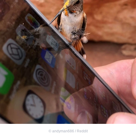
©
andyman686 / Reddit