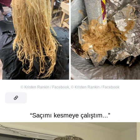
©
Kristen Rankin / Facebook
,
©
Kristen Rankin / Facebook
“Saçımı kesmeye çalıştım...”