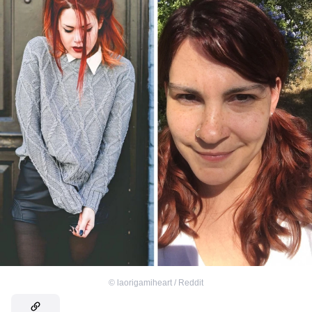
©
laorigamiheart / Reddit