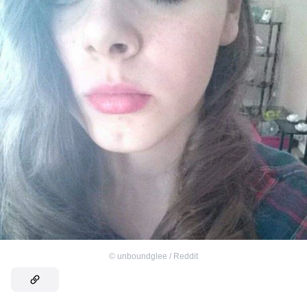
©
unboundglee / Reddit