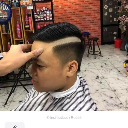
©
instilledbee / Reddit