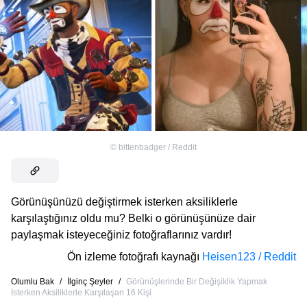
©
bittenbadger / Reddit
Görünüşünüzü değiştirmek isterken aksiliklerle
karşılaştığınız oldu mu? Belki o görünüşünüze dair
paylaşmak isteyeceğiniz fotoğraflarınız vardır!
Ön izleme fotoğrafı kaynağı
Heisen123 / Reddit
Olumlu Bak
/
İlginç Şeyler
/
Görünüşlerinde Bir Değişiklik Yapmak
İsterken Aksiliklerle Karşılaşan 16 Kişi