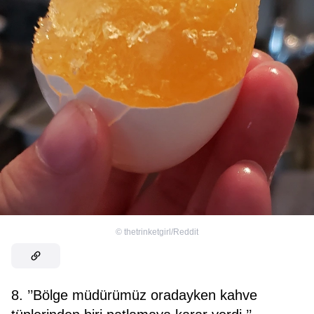
©
thetrinketgirl/Reddit
8. ’’Bölge müdürümüz oradayken kahve