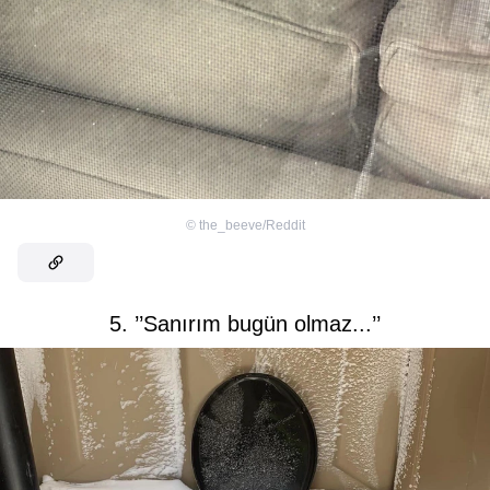
©
the_beeve/Reddit
5. ’’Sanırım bugün olmaz...’’