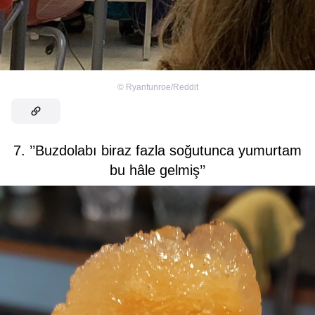
©
Ryanfunroe/Reddit
7. ’’Buzdolabı biraz fazla soğutunca yumurtam
bu hâle gelmiş’’