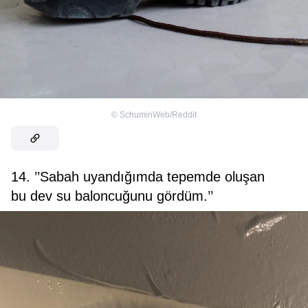
©
SchuminWeb/Reddit
14. ’’Sabah uyandığımda tepemde oluşan
bu dev su baloncuğunu gördüm.’’