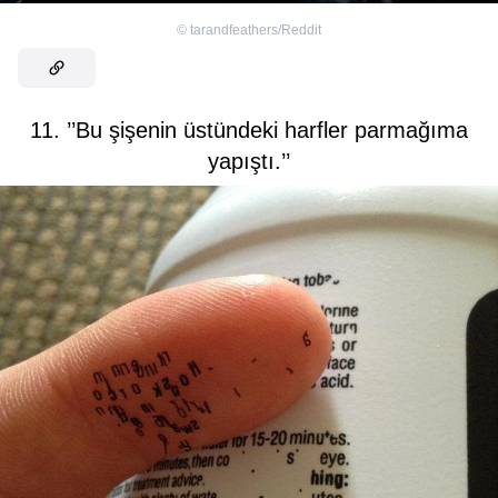
©
tarandfeathers/Reddit
11. ’’Bu şişenin üstündeki harfler parmağıma
yapıştı.’’