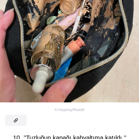
©
Hayersy/Reddit
10. ’’Tuzluğun kapağı kahvaltıma katıldı.’’