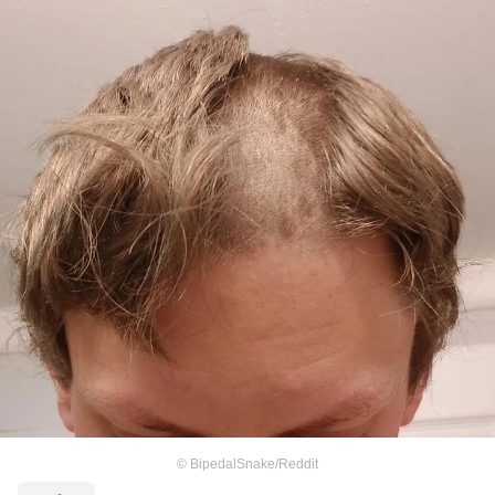
©
BipedalSnake/Reddit