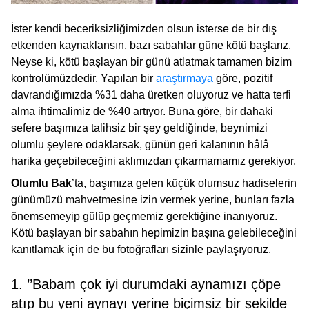
İster kendi beceriksizliğimizden olsun isterse de bir dış
etkenden kaynaklansın, bazı sabahlar güne kötü başlarız.
Neyse ki, kötü başlayan bir günü atlatmak tamamen bizim
kontrolümüzdedir. Yapılan bir
araştırmaya
göre, pozitif
davrandığımızda %31 daha üretken oluyoruz ve hatta terfi
alma ihtimalimiz de %40 artıyor. Buna göre, bir dahaki
sefere başımıza talihsiz bir şey geldiğinde, beynimizi
olumlu şeylere odaklarsak, günün geri kalanının hâlâ
harika geçebileceğini aklımızdan çıkarmamamız gerekiyor.
Olumlu Bak
’ta, başımıza gelen küçük olumsuz hadiselerin
günümüzü mahvetmesine izin vermek yerine, bunları fazla
önemsemeyip gülüp geçmemiz gerektiğine inanıyoruz.
Kötü başlayan bir sabahın hepimizin başına gelebileceğini
kanıtlamak için de bu fotoğrafları sizinle paylaşıyoruz.
1. ’’Babam çok iyi durumdaki aynamızı çöpe
atıp bu yeni aynayı yerine biçimsiz bir şekilde