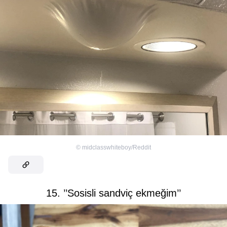
©
midclasswhiteboy/Reddit
15. ’’Sosisli sandviç ekmeğim’’