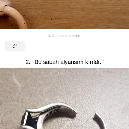
©
Rndmdudu/Reddit
2. ’’Bu sabah alyansım kırıldı.’’