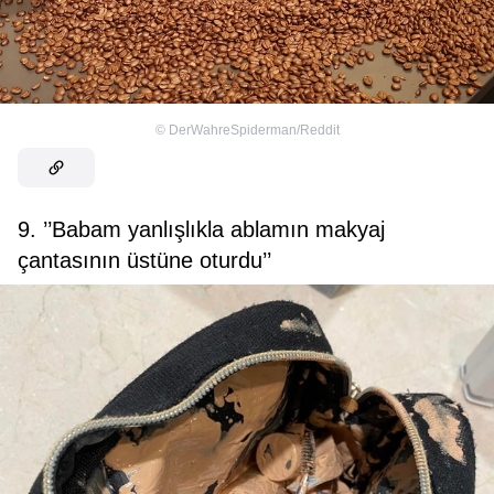
©
DerWahreSpiderman/Reddit
9. ’’Babam yanlışlıkla ablamın makyaj
çantasının üstüne oturdu’’