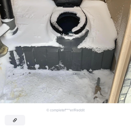
©
completef***er/Reddit