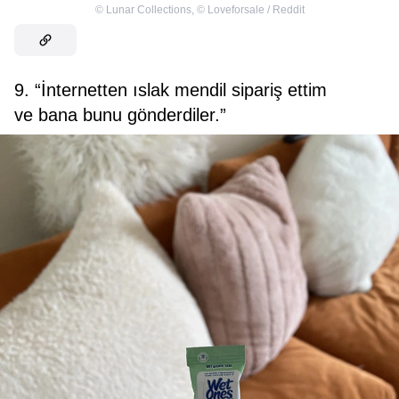
©
Lunar Collections
,
©
Loveforsale / Reddit
9. “İnternetten ıslak mendil sipariş ettim
ve bana bunu gönderdiler.”