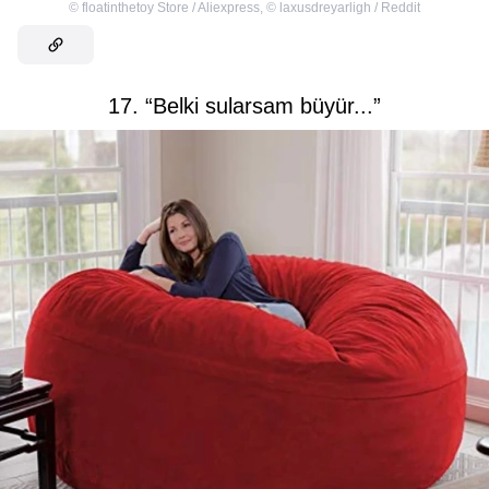
©
floatinthetoy Store / Aliexpress
,
©
laxusdreyarligh / Reddit
17. “Belki sularsam büyür...”