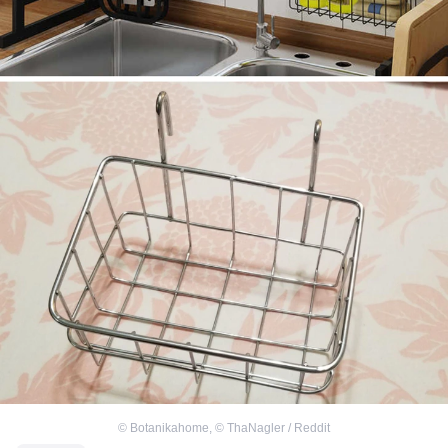
©
Botanikahome
,
©
ThaNagler / Reddit