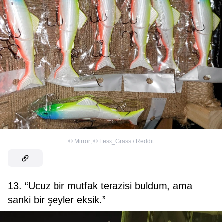
©
Mirror
,
©
Less_Grass / Reddit
13. “Ucuz bir mutfak terazisi buldum, ama
sanki bir şeyler eksik.”