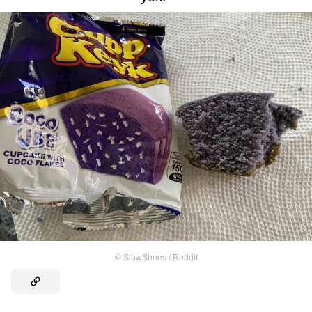
©
SlowShoes / Reddit