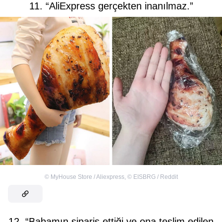
11. “AliExpress gerçekten inanılmaz.”
©
MyHouse Store / Aliexpress
,
©
EISBRG / Reddit
12. “Babamın sipariş ettiği ve ona teslim edilen