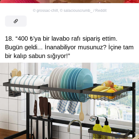
©
grossac-chill
,
©
salaciouscrumb_ / Reddit
18. “400 ₺’ya bir lavabo rafı sipariş ettim.
Bugün geldi... İnanabiliyor musunuz? İçine tam
bir kalıp sabun sığıyor!”