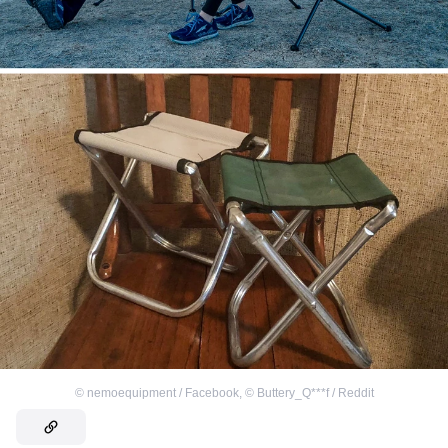
©
nemoequipment / Facebook
,
©
Buttery_Q***f / Reddit