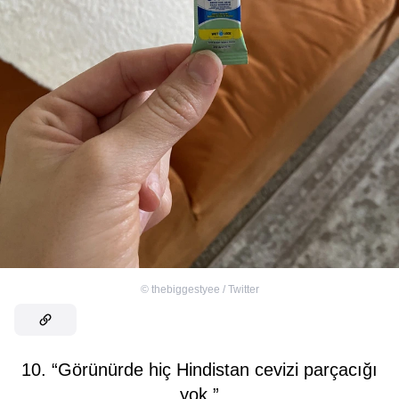
©
thebiggestyee / Twitter
10. “Görünürde hiç Hindistan cevizi parçacığı
yok.”