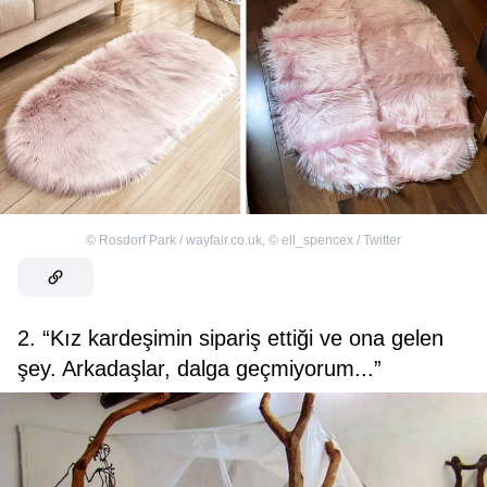
©
Rosdorf Park / wayfair.co.uk
,
©
ell_spencex / Twitter
2. “Kız kardeşimin sipariş ettiği ve ona gelen
şey. Arkadaşlar, dalga geçmiyorum...”