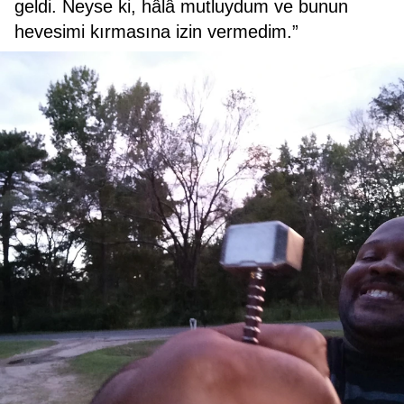
geldi. Neyse ki, hâlâ mutluydum ve bunun
hevesimi kırmasına izin vermedim.”