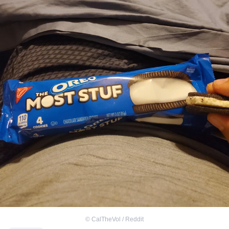
©
CalTheVol / Reddit