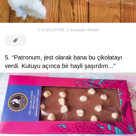
©
ICOOLSTONE
,
©
sunidlyte / Reddit
5. “Patronum, jest olarak bana bu çikolatayı
verdi. Kutuyu açınca bir hayli şaşırdım...”