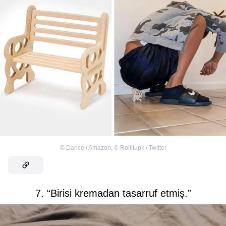
©
Darice / Amazon
,
©
Rollitupk / Twitter
7. “Birisi kremadan tasarruf etmiş.”