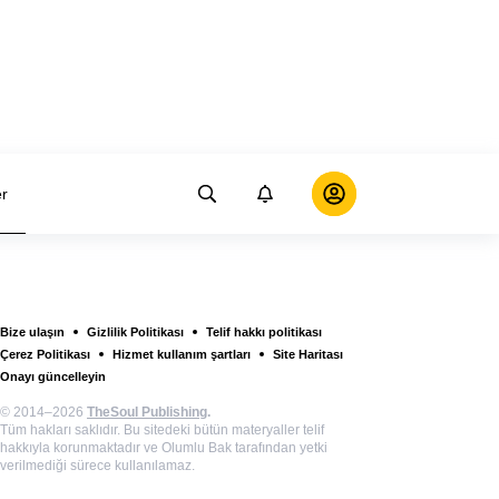
er
Bize ulaşın
Gizlilik Politikası
Telif hakkı politikası
Çerez Politikası
Hizmet kullanım şartları
Site Haritası
Onayı güncelleyin
© 2014–2026
TheSoul Publishing
.
Tüm hakları saklıdır. Bu sitedeki bütün materyaller telif
hakkıyla korunmaktadır ve Olumlu Bak tarafından yetki
verilmediği sürece kullanılamaz.