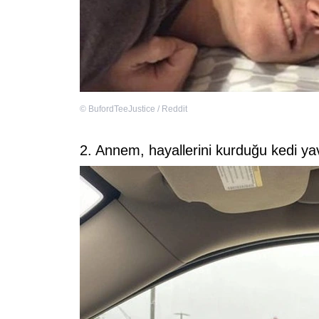
©
BufordTeeJustice / Reddit
2. Annem, hayallerini kurduğu kedi y