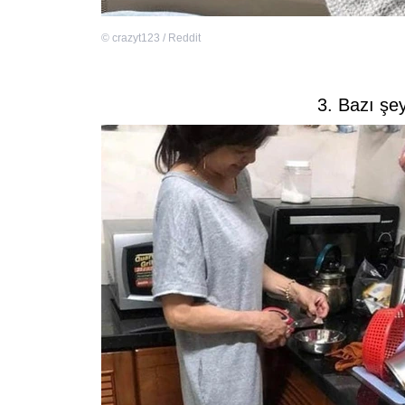
©
crazyt123 / Reddit
3. Bazı şe