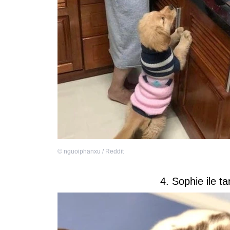
©
nguoiphanxu / Reddit
4. Sophie ile t