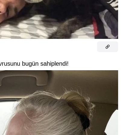
avrusunu bugün sahiplendi!