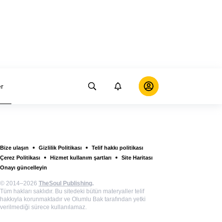
er
Bize ulaşın
Gizlilik Politikası
Telif hakkı politikası
Çerez Politikası
Hizmet kullanım şartları
Site Haritası
Onayı güncelleyin
© 2014–2026
TheSoul Publishing
.
Tüm hakları saklıdır. Bu sitedeki bütün materyaller telif
hakkıyla korunmaktadır ve Olumlu Bak tarafından yetki
verilmediği sürece kullanılamaz.