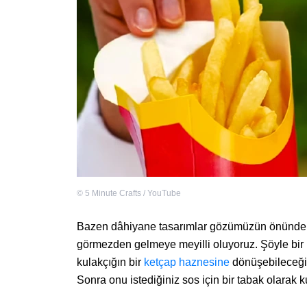
©
5 Minute Crafts / YouTube
Bazen dâhiyane tasarımlar gözümüzün önünde ol
görmezden gelmeye meyilli oluyoruz. Şöyle bir 
kulakçığın bir
ketçap haznesine
dönüşebileceğin
Sonra onu istediğiniz sos için bir tabak olarak ku