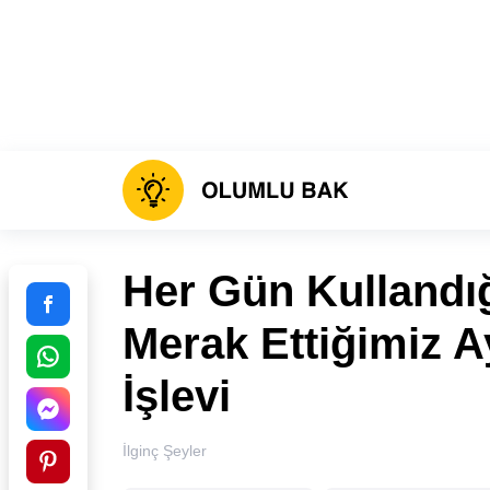
Her Gün Kullandı
Merak Ettiğimiz Ay
İşlevi
İlginç Şeyler