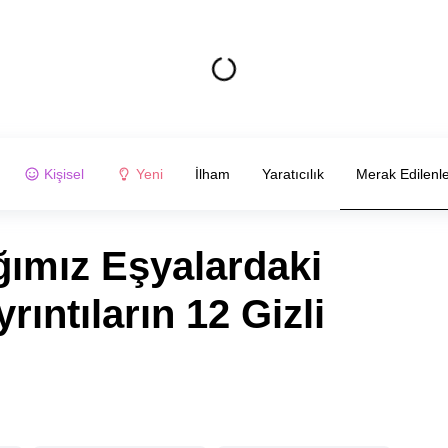
Kişisel
Yeni
İlham
Yaratıcılık
Merak Edilenl
ğımız Eşyalardaki
rıntıların 12 Gizli