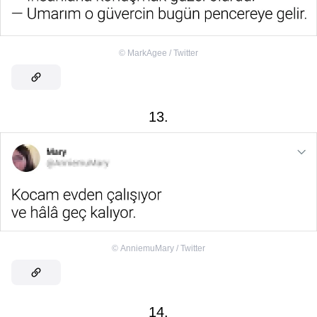
©
MarkAgee / Twitter
13.
©
AnniemuMary / Twitter
14.