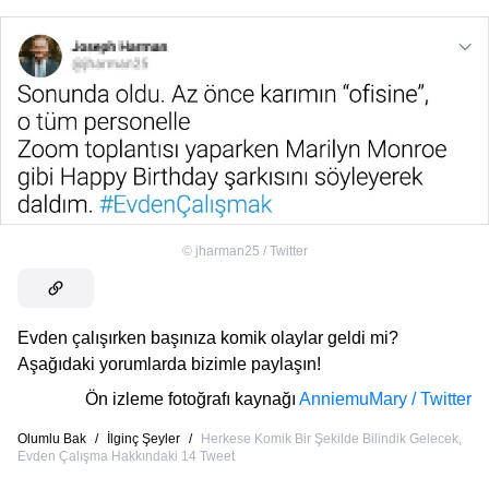
©
jharman25 / Twitter
Evden çalışırken başınıza komik olaylar geldi mi?
Aşağıdaki yorumlarda bizimle paylaşın!
Ön izleme fotoğrafı kaynağı
AnniemuMary / Twitter
Olumlu Bak
/
İlginç Şeyler
/
Herkese Komik Bir Şekilde Bilindik Gelecek,
Evden Çalışma Hakkındaki 14 Tweet