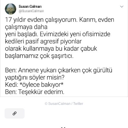
©
SusanCalman / Twitter