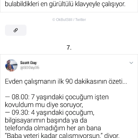
©
OkButStill / Twitter
7.