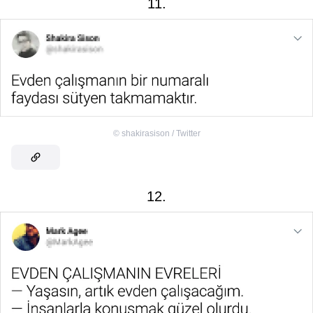
11.
©
shakirasison / Twitter
12.