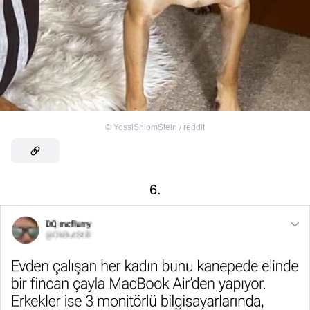
©
YossiShlomStein / reddit
6.