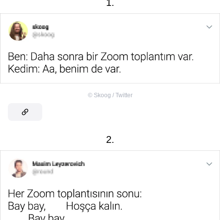
1.
©
Skoog / Twitter
2.