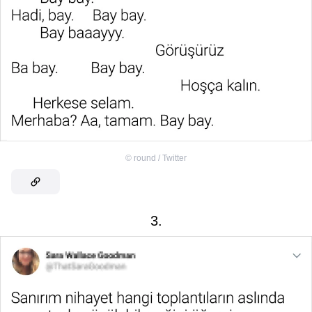
©
round / Twitter
3.