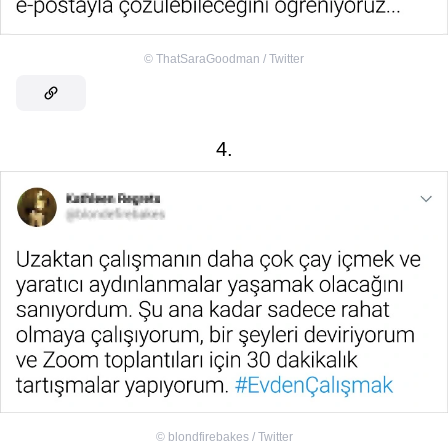
©
ThatSaraGoodman / Twitter
4.
©
blondfirebakes / Twitter