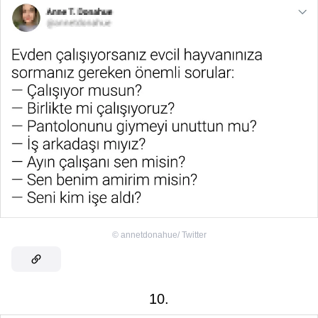
©
annetdonahue/ Twitter
10.