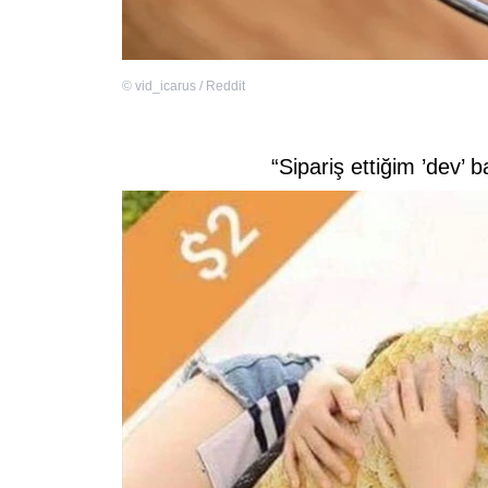
©
vid_icarus / Reddit
“Sipariş ettiğim ’dev’ 