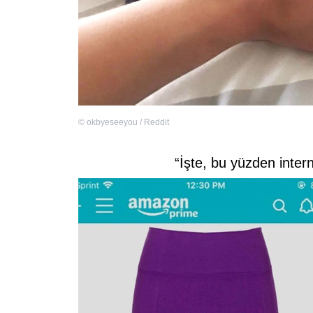
©
okbyeseeyou / Reddit
“İşte, bu yüzden inter