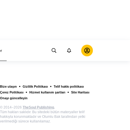
er
Bize ulaşın
Gizlilik Politikası
Telif hakkı politikası
Çerez Politikası
Hizmet kullanım şartları
Site Haritası
Onayı güncelleyin
© 2014–2026
TheSoul Publishing
.
Tüm hakları saklıdır. Bu sitedeki bütün materyaller telif
hakkıyla korunmaktadır ve Olumlu Bak tarafından yetki
verilmediği sürece kullanılamaz.