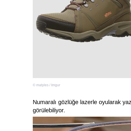
©
matyles / Imgur
Numaralı gözlüğe lazerle oyularak yaz
görülebiliyor.