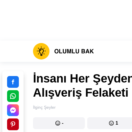
İnsanı Her Şeyde
Alışveriş Felaketi
İlginç Şeyler
-
1