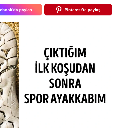
ebook'da paylaş
Pinterest'te paylaş