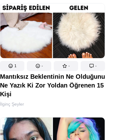
1
-
-
-
Mantıksız Beklentinin Ne Olduğunu
Ne Yazık Ki Zor Yoldan Öğrenen 15
Kişi
İlginç Şeyler