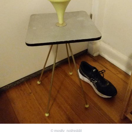
©
mostly_not/reddit