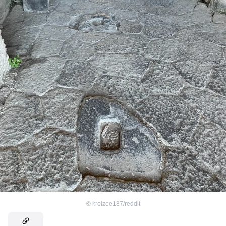
©
krolzee187/reddit