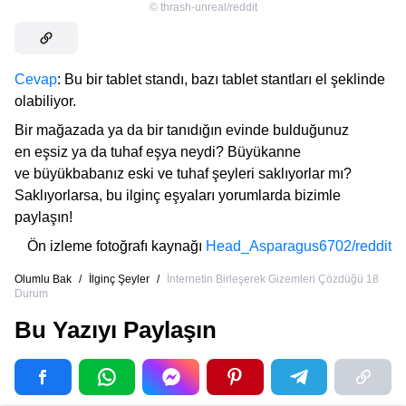
©
thrash-unreal/reddit
Cevap
: Bu bir tablet standı, bazı tablet stantları el şeklinde
olabiliyor.
Bir mağazada ya da bir tanıdığın evinde bulduğunuz
en eşsiz ya da tuhaf eşya neydi? Büyükanne
ve büyükbabanız eski ve tuhaf şeyleri saklıyorlar mı?
Saklıyorlarsa, bu ilginç eşyaları yorumlarda bizimle
paylaşın!
Ön izleme fotoğrafı kaynağı
Head_Asparagus6702/reddit
Olumlu Bak
/
İlginç Şeyler
/
İnternetin Birleşerek Gizemleri Çözdüğü 18
Durum
Bu Yazıyı Paylaşın