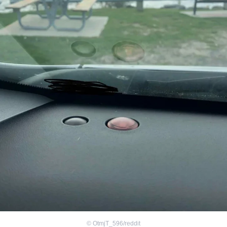
©
OtmjT_596/reddit