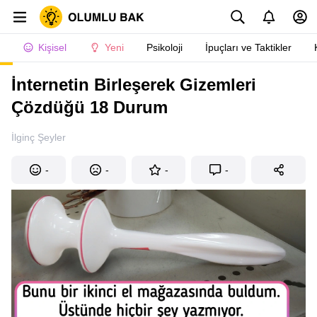
Kişisel
Yeni
Psikoloji
İpuçları ve Taktikler
İnternetin Birleşerek Gizemleri
Çözdüğü 18 Durum
İlginç Şeyler
-
-
-
-