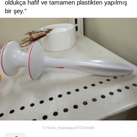
oldukça hafif ve tamamen plastikten yapılmış
bir şey.”
©
Head_Asparagus6702/reddit