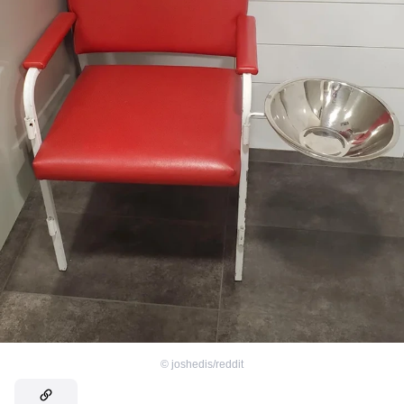
©
joshedis/reddit