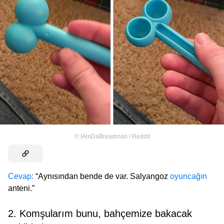
©
IAmDaBreadman / Reddit
Cevap:
“Aynısından bende de var. Salyangoz
oyuncağın
anteni.”
2. Komşularım bunu, bahçemize bakacak