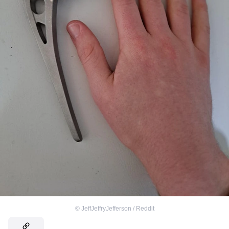
©
JeffJeffryJefferson / Reddit