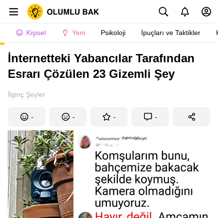
Kişisel
Yeni
Psikoloji
İpuçları ve Taktikler
İnternetteki Yabancılar Tarafından
Esrarı Çözülen 23 Gizemli Şey
İlginç Şeyler
-
-
-
-