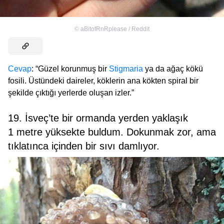
©
aBitofRnRplease / Reddit
Cevap
: “Güzel korunmuş bir
Stigmaria
ya da ağaç kökü
fosili. Üstündeki daireler, köklerin ana kökten spiral bir
şekilde çıktığı yerlerde oluşan izler.”
19. İsveç’te bir ormanda yerden yaklaşık
1 metre yüksekte buldum. Dokunmak zor, ama
tıklatınca içinden bir sıvı damlıyor.