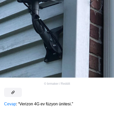
©
brmaker / Reddit
Cevap
: “Verizon 4G ev füzyon ünitesi.”