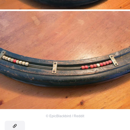
©
EpicBlackbird / Reddit