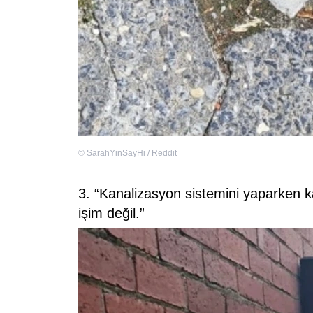
©
SarahYinSayHi / Reddit
3. “Kanalizasyon sistemini yaparken 
işim değil.”