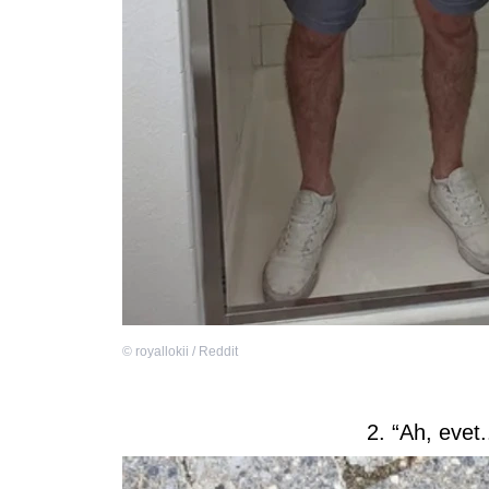
©
royallokii / Reddit
2. “Ah, evet.