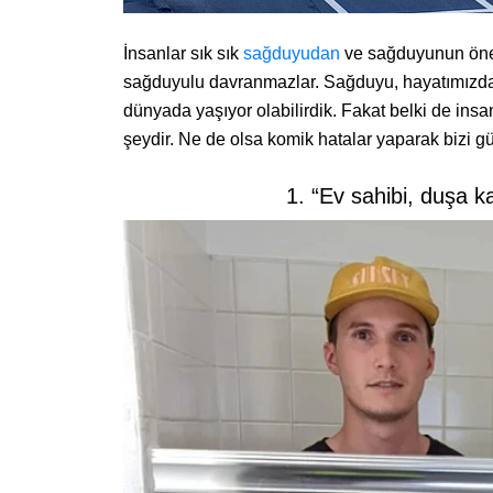
İnsanlar sık sık
sağduyudan
ve sağduyunun önem
sağduyulu davranmazlar. Sağduyu, hayatımızda 
dünyada yaşıyor olabilirdik. Fakat belki de insan
şeydir. Ne de olsa komik hatalar yaparak bizi g
1. “Ev sahibi, duşa ka