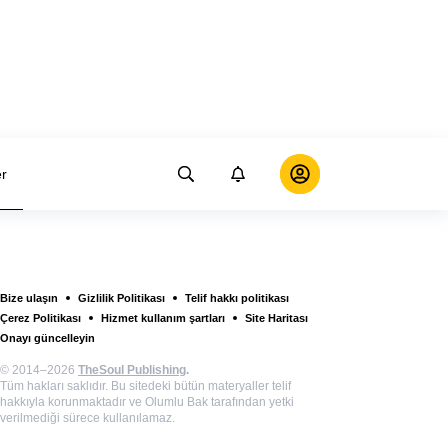
er
Bize ulaşın
Gizlilik Politikası
Telif hakkı politikası
Çerez Politikası
Hizmet kullanım şartları
Site Haritası
Onayı güncelleyin
© 2014–2026
TheSoul Publishing
.
Tüm hakları saklıdır. Bu sitedeki bütün materyaller telif
hakkıyla korunmaktadır ve Olumlu Bak tarafından yetki
verilmediği sürece kullanılamaz.