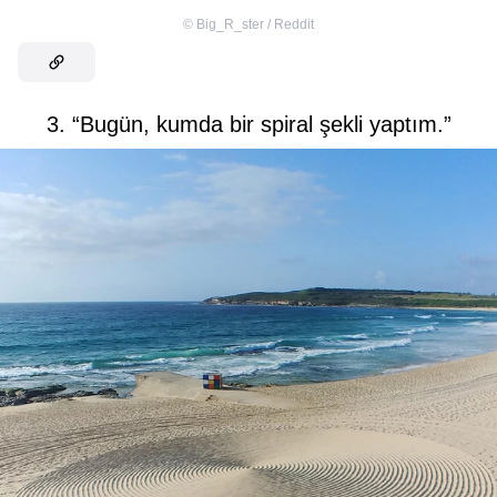
©
Big_R_ster / Reddit
3. “Bugün, kumda bir spiral şekli yaptım.”