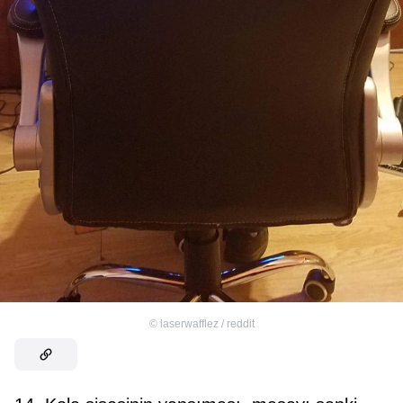
©
laserwafflez / reddit