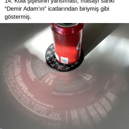
14. Kola şişesinin yansıması, masayı sanki
“Demir Adam’ın” icatlarından biriymiş gibi
göstermiş.