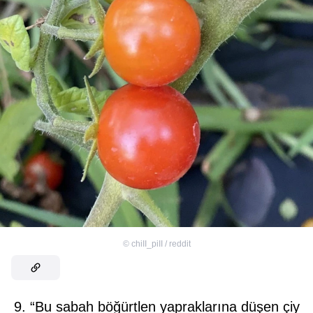
©
chiII_piII / reddit
9. “Bu sabah böğürtlen yapraklarına düşen çiy