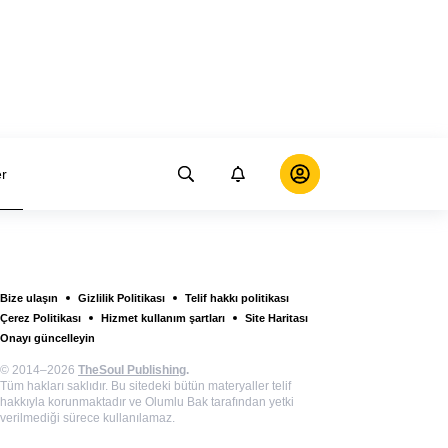
er
Bize ulaşın
Gizlilik Politikası
Telif hakkı politikası
Çerez Politikası
Hizmet kullanım şartları
Site Haritası
Onayı güncelleyin
© 2014–2026
TheSoul Publishing
.
Tüm hakları saklıdır. Bu sitedeki bütün materyaller telif
hakkıyla korunmaktadır ve Olumlu Bak tarafından yetki
verilmediği sürece kullanılamaz.