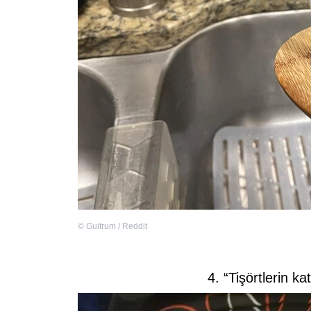
©
Guitrum / Reddit
4. “Tişörtlerin ka