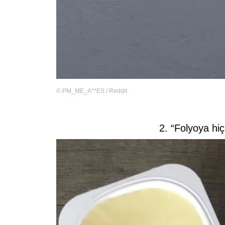
©
PM_ME_A**ES / Reddit
2. “Folyoya hi