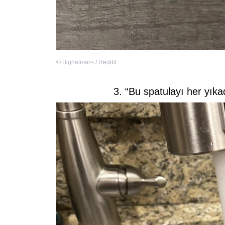
©
Bighatman- / Reddit
3. “Bu spatulayı her yı