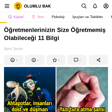
Kişisel
Yeni
Psikoloji
İpuçları ve Taktikler
Öğretmenlerinizin Size Öğretmemiş
Olabileceği 11 Bilgi
İlginç Şeyler
-
-
-
-