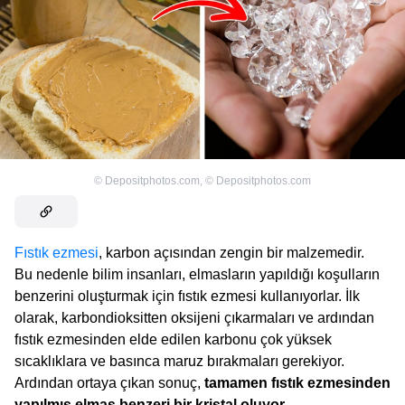
©
Depositphotos.com
,
©
Depositphotos.com
Fıstık ezmesi
, karbon açısından zengin bir malzemedir.
Bu nedenle bilim insanları, elmasların yapıldığı koşulların
benzerini oluşturmak için fıstık ezmesi kullanıyorlar. İlk
olarak, karbondioksitten oksijeni çıkarmaları ve ardından
fıstık ezmesinden elde edilen karbonu çok yüksek
sıcaklıklara ve basınca maruz bırakmaları gerekiyor.
Ardından ortaya çıkan sonuç,
tamamen fıstık ezmesinden
yapılmış elmas benzeri bir kristal oluyor.