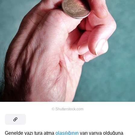
©
Shutterstock.com
Genelde yazı tura atma
olasılığının
yarı yarıya olduğuna