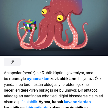
Ahtapotlar (henüz) bir Rubik küpünü çözemiyor, ama
bu
nesneyle
oynamaktan
zevk aldıklarını
biliyoruz. Öte
yandan, bu türün üstün olduğu, iyi problem çözme
becerileri gerektiren birkaç iş de bulunuyor. Bir ahtapot,
arkadaşları tarafından tehdit edildiğini hissederse cisimleri
nişan alıp
fırlatabilir
.
Ayrıca, kapalı
kavanozlardan
kaçabilir ve
labirentlerde
kolayca gezinebilirler.