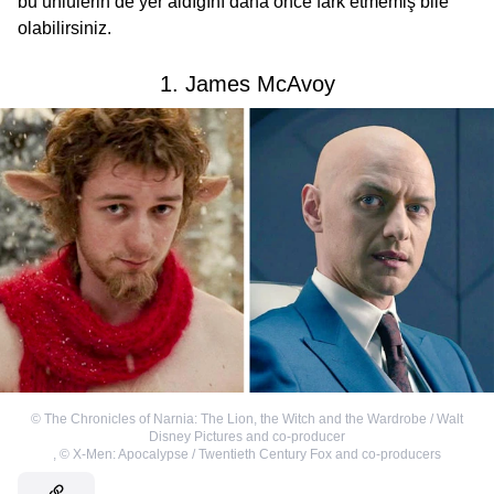
bu ünlülerin de yer aldığını daha önce fark etmemiş bile
olabilirsiniz.
1. James McAvoy
©
The Chronicles of Narnia: The Lion, the Witch and the Wardrobe / Walt
Disney Pictures and co-producer
,
©
X-Men: Apocalypse / Twentieth Century Fox and co-producers