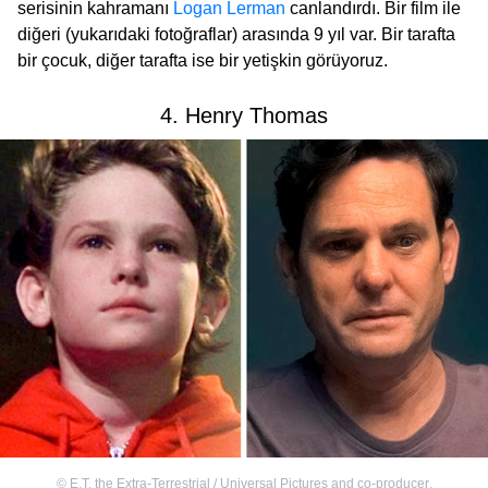
serisinin kahramanı
Logan Lerman
canlandırdı. Bir film ile
diğeri (yukarıdaki fotoğraflar) arasında 9 yıl var. Bir tarafta
bir çocuk, diğer tarafta ise bir yetişkin görüyoruz.
4. Henry Thomas
©
E.T. the Extra-Terrestrial / Universal Pictures and co-producer
,