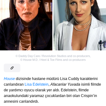
©
Daddy Day Care / Revolution Studios and co-producers
,
©
House M.D. / Heel & Toe Films and co-producers
House
dizisinde hastane müdürü Lisa Cuddy karakterini
canlandıran
Lisa Edelstein
,
Afacanlar Yuvada
isimli filmde
de yardımcı oyucu olarak yer aldı. Edelstein, filmde
anaokulundaki yaramaz çocuklardan biri olan Crispin’in
annesini canlandırdı.