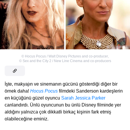
©
Hocus Pocus / Walt Disney Pictures and co-producer
,
©
Sex and the City 2 / New Line Cinema and co-producers
İşte, makyajın ve sinemanın gücünü gösterdiği diğer bir
örnek daha!
Hocus Pocus
filmdeki Sanderson kardeşlerin
en küçüğünü güzel oyuncu
Sarah Jessica Parker
canlandırdı. Ünlü oyuncunun bu ünlü Disney filminde yer
aldığını yalnızca çok dikkatli birkaç kişinin fark etmiş
olabileceğine eminiz.