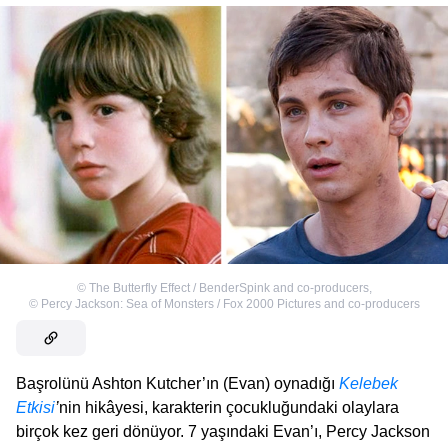
©
The Butterfly Effect / BenderSpink and co-producers
,
©
Percy Jackson: Sea of Monsters / Fox 2000 Pictures and co-producers
Başrolünü Ashton Kutcher’ın (Evan) oynadığı
Kelebek
Etkisi
’
nin hikâyesi, karakterin çocukluğundaki olaylara
birçok kez geri dönüyor. 7 yaşındaki Evan’ı, Percy Jackson