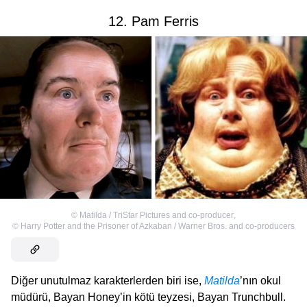
12. Pam Ferris
©
Matilda / TriStar Pictures and co-producer
,
©
Harry Potter and the Prisoner of Azkaban / Warner Bros. and co-producers
Diğer unutulmaz karakterlerden biri ise,
Matilda
’nın okul
müdürü, Bayan Honey’in kötü teyzesi, Bayan Trunchbull.