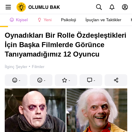
Kişisel
Yeni
Psikoloji
İpuçları ve Taktikler
Oynadıkları Bir Rolle Özdeşleştikleri
İçin Başka Filmlerde Görünce
Tanıyamadığımız 12 Oyuncu
·
İlginç Şeyler
Filmler
-
-
-
-