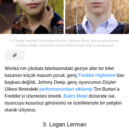
©
Charlie and the Chocolate Factory / Warner Bros. and co-producers
,
©
Bates Motel / American Genre Film Archive and co-producers
Wonka’nın çikolata fabrikasındaki geziye altın bir bilet
kazanan küçük masum çocuk, genç
Freddie Highmore
’dan
başkası değildi. Johnny Deep, genç oyuncunun
Düşler
Ülkesi
filmindeki
performansından etkilenip
Tim Burton’a
Freddie’yi izlemesini önerdi.
Bates Motel
dizisinde ise,
oyuncuyu kusursuz görünümü ve özellikleriyle bir yetişkin
olarak izliyoruz.
3. Logan Lerman