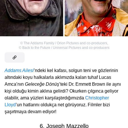
©
The Addams Family / Orion Pictures and co-producers
,
©
Back to the Future / Universal Pictures and co-producers
Addams Ailesi
’ndeki kel kafası, solgun teni ve gözlerinin
altındaki koyu halkalarla aklımızda kalan tuhaf Lucas
Amca’nın
Geleceğe Dönüş
’teki Dr. Emmett Brown ile aynı
kişi olduğu kimin aklına gelirdi? Okurken çılgınca geliyor
olabilir, ama yüzleri karşılaştırdığımızda
Christopher
Lloyd
’un hatlarını oldukça net görüyoruz. Filmler bizi
şaşırtmaya devam ediyor!
6. Joseph Mazzello