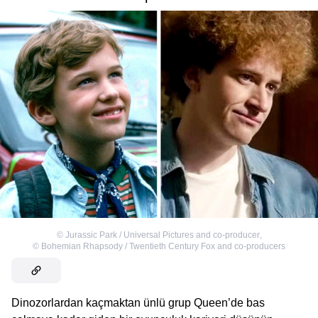
©
Jurassic Park / Universal Pictures and co-producer
,
©
Bohemian Rhapsody / Twentieth Century Fox and co-producers
Dinozorlardan kaçmaktan ünlü grup Queen’de bas