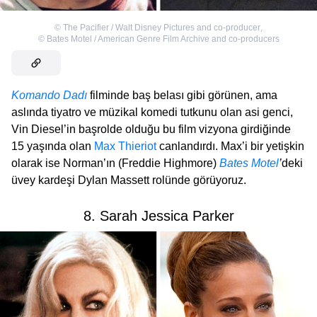
©
The Pacifier / Walt Disney Pictures and co-producer
,
©
Bates Motel / American Genre Film Archive and co-producers
Komando Dadı
filminde baş belası gibi görünen, ama
aslında tiyatro ve müzikal komedi tutkunu olan asi genci,
Vin Diesel’in başrolde olduğu bu film vizyona girdiğinde
15 yaşında olan
Max Thieriot
canlandırdı. Max’i bir yetişkin
olarak ise Norman’ın (Freddie Highmore)
Bates Motel
’
deki
üvey kardeşi Dylan Massett rolünde görüyoruz.
8. Sarah Jessica Parker