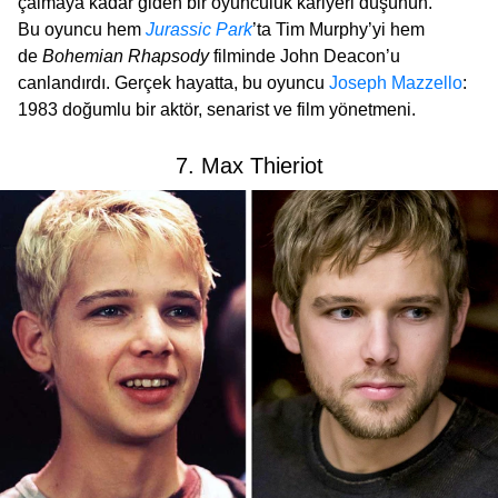
çalmaya kadar giden bir oyunculuk kariyeri düşünün.
Bu oyuncu hem
Jurassic Park
’ta Tim Murphy’yi hem
de
Bohemian Rhapsody
filminde John Deacon’u
canlandırdı. Gerçek hayatta, bu oyuncu
Joseph Mazzello
:
1983 doğumlu bir aktör, senarist ve film yönetmeni.
7. Max Thieriot