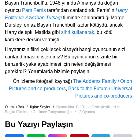
Bayan Trunchbull’u, 1948 yılında Almanya’da doğan
oyuncu
Pam Ferris
tarafından canlandırdı. Ferris’in
Harry
Potter ve Azkaban Tutsağı
filminde canlandırdığı Marge
Dursley, en az Bayan Trunchbull kadar kötüydü, ancak
Harry de tıpkı Matilda gibi
sihri kullanarak
, bu kötü
karaktere dersini vermişti.
Hayatınızın filmi çekilecek olsaydı hangi oyuncunun sizi
canlandırmasını isterdiniz? Bu oyuncunun sizinle bir
benzerlik yakalayabilmesi için neleri değiştirmesi
gerekirdi? Yorumlarda bizimle paylaşın!
Ön izleme fotoğrafı kaynağı
The Addams Family / Orion
Pictures and co-producers
,
Back to the Future / Universal
Pictures and co-producers
Olumlu Bak
/
İlginç Şeyler
/
Oynadıkları Bir Rolle Özdeşleştikleri İçin
Başka Filmlerde Görünce Tanıyamadığımız 12 Oyuncu
Bu Yazıyı Paylaşın