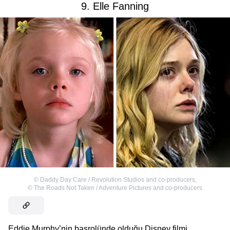
9. Elle Fanning
©
Daddy Day Care / Revolution Studios and co-producers
,
©
The Roads Not Taken / Adventure Pictures and co-producers
Eddie Murphy’nin başrolünde olduğu Disney filmi