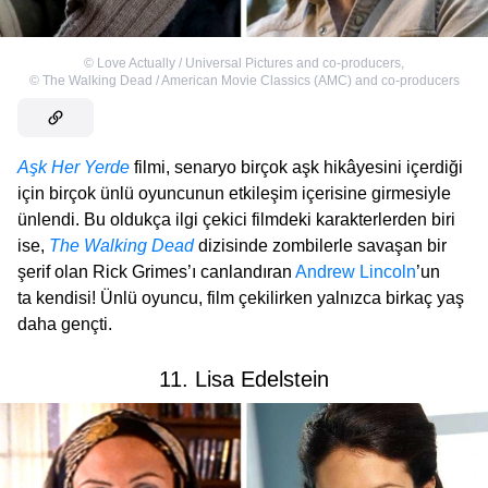
©
Love Actually / Universal Pictures and co-producers
,
©
The Walking Dead / American Movie Classics (AMC) and co-producers
Aşk Her Yerde
filmi, senaryo birçok aşk hikâyesini içerdiği
için birçok ünlü oyuncunun etkileşim içerisine girmesiyle
ünlendi. Bu oldukça ilgi çekici filmdeki karakterlerden biri
ise,
The Walking Dead
dizisinde zombilerle savaşan bir
şerif olan Rick Grimes’ı canlandıran
Andrew Lincoln
’un
ta kendisi! Ünlü oyuncu, film çekilirken yalnızca birkaç yaş
daha gençti.
11. Lisa Edelstein