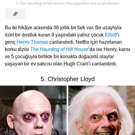
©
The Haunting of Hill House / FlanaganFilm and co-producers
Bu iki hikâye arasında 36 yıllık bir fark var. Bir uzaylıyla
özel bir dostluk kuran 9 yaşındaki yalnız çocuk
Elliott
’ı
genç
Henry Thomas
canlandırdı. Netflix için hazırlanan
korku dizisi
The Haunting of Hill House
’da ise Henry, karısı
ve 5 çocuğuyla birlikte bir konakta doğaüstü olaylar
yaşayan bir ev satıcısı olan Hugh Crain’i canlandırdı.
5. Christopher Lloyd