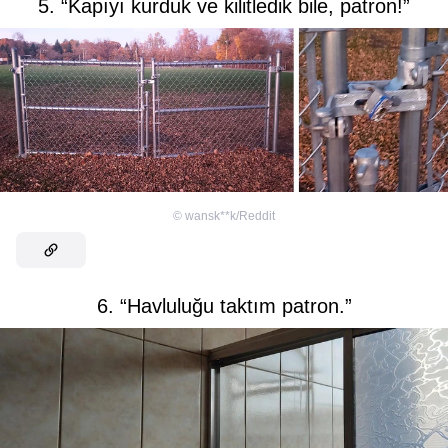
5. “Kapıyı kurduk ve kilitledik bile, patron!”
©
wansk**k/Reddit
6. “Havluluğu taktım patron.”