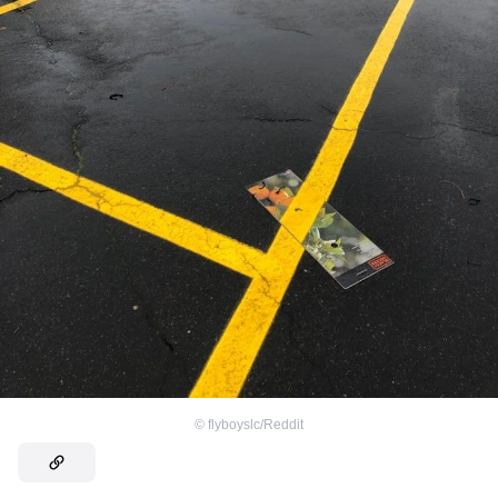
©
flyboyslc/Reddit