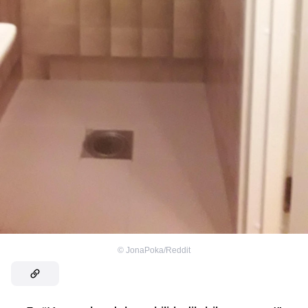
©
JonaPoka/Reddit