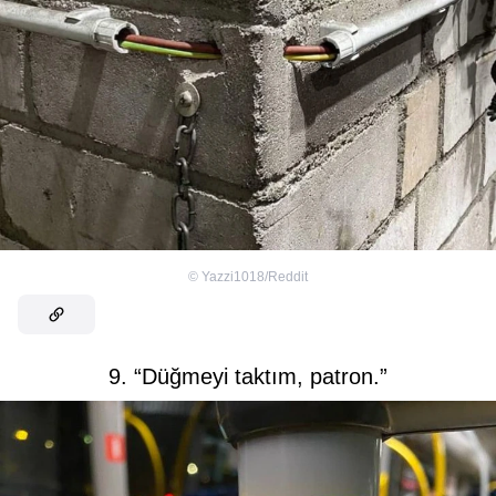
©
Yazzi1018/Reddit
9. “Düğmeyi taktım, patron.”