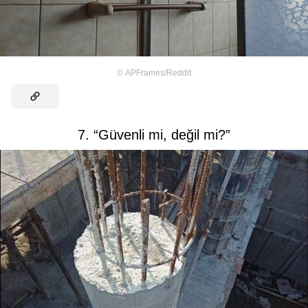
©
APFrames/Reddit
7. “Güvenli mi, değil mi?”