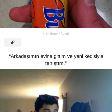
©
D4ftHunk / Reddit
“Arkadaşımın evine gittim ve yeni kedisiyle
tanıştım.”