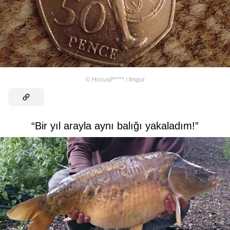
©
HocusP**** / Imgur
“Bir yıl arayla aynı balığı yakaladım!”