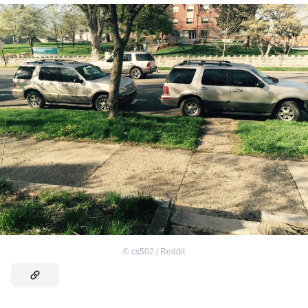
©
cs502 / Reddit