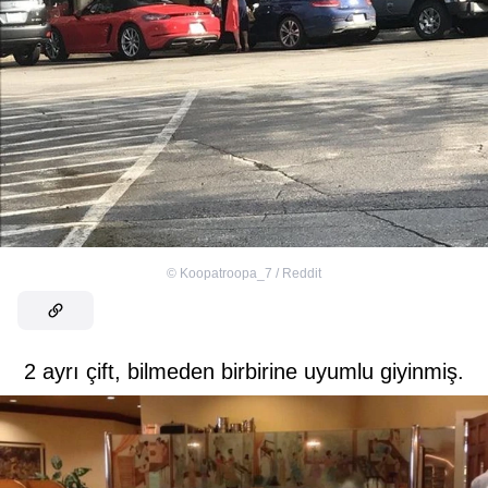
©
Koopatroopa_7 / Reddit
2 ayrı çift, bilmeden birbirine uyumlu giyinmiş.