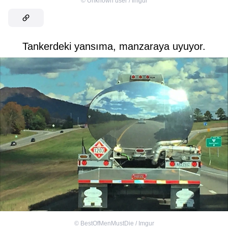
©
Unknown user / Imgur
Tankerdeki yansıma, manzaraya uyuyor.
©
BestOfMenMustDie / Imgur