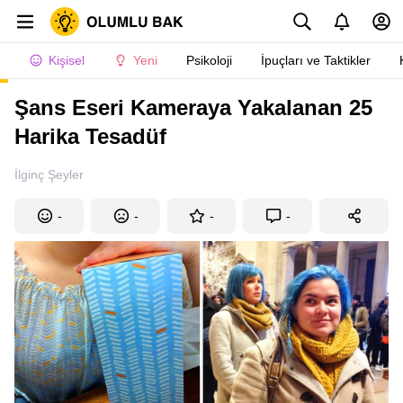
Kişisel
Yeni
Psikoloji
İpuçları ve Taktikler
Şans Eseri Kameraya Yakalanan 25
Harika Tesadüf
İlginç Şeyler
-
-
-
-