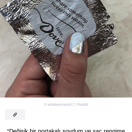
©
whatserrname17 / Reddit
“Değişik bir portakalı soydum ve saç rengime