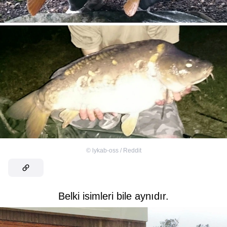
©
lykab-oss / Reddit
Belki isimleri bile aynıdır.