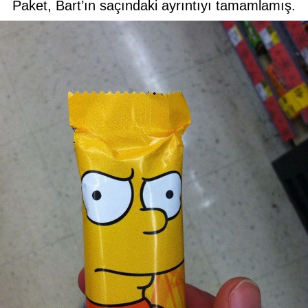
Paket, Bart’ın saçındaki ayrıntıyı tamamlamış.