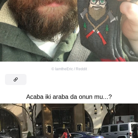
©
IamtheEric / Reddit
Acaba iki araba da onun mu...?